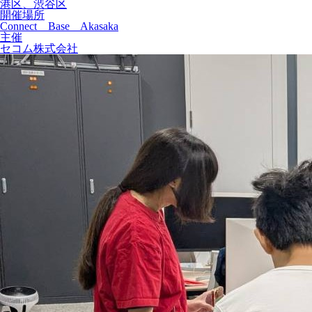
港区、渋谷区
開催場所
Connect Base Akasaka
主催
セコム株式会社