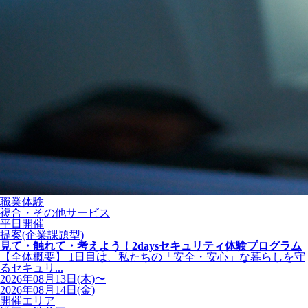
職業体験
複合・その他サービス
平日開催
提案(企業課題型)
見て・触れて・考えよう！2daysセキュリティ体験プログラム
【全体概要】 1日目は、私たちの「安全・安心」な暮らしを守
るセキュリ...
2026年08月13日(木)〜
2026年08月14日(金)
開催エリア