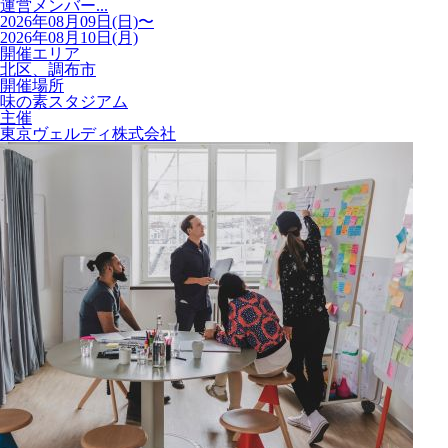
運営メンバー...
2026年08月09日(日)〜
2026年08月10日(月)
開催エリア
北区、調布市
開催場所
味の素スタジアム
主催
東京ヴェルディ株式会社