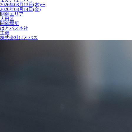
2026年08月13日(木)〜
2026年08月14日(金)
開催エリア
大田区
開催場所
はとバス本社
主催
株式会社はとバス