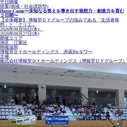
平日開催
提案(地域・社会課題型)
Hasso Camp〜未知なる答えを導き出す発想力・創造力を育む
２日間〜
【全体概要】 博報堂ＤＹグループの強みである「生活者発
想」と「クリエ...
2026年08月06日(木)、
2026年08月27日(木)
開催エリア
港区、江東区
開催場所
博報堂ＤＹホールディングス 赤坂Bizタワー
主催
株式会社博報堂ＤＹホールディングス（博報堂ＤＹグループ）