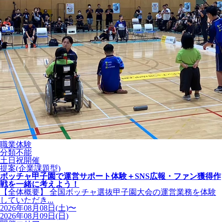
職業体験
分類不能
土日祝開催
提案(企業課題型)
ボッチャ甲子園で運営サポート体験＋SNS広報・ファン獲得作
戦を一緒に考えよう！
【全体概要】 全国ボッチャ選抜甲子園大会の運営業務を体験
していただき...
2026年08月08日(土)〜
2026年08月09日(日)