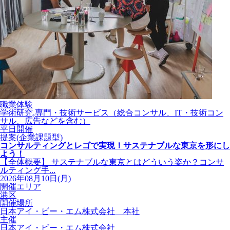
職業体験
学術研究,専門・技術サービス（総合コンサル、IT・技術コン
サル、広告などを含む）
平日開催
提案(企業課題型)
コンサルティングとレゴで実現！サステナブルな東京を形にし
よう！
【全体概要】 サステナブルな東京とはどういう姿か？コンサ
ルティング手...
2026年08月10日(月)
開催エリア
港区
開催場所
日本アイ・ビー・エム株式会社 本社
主催
日本アイ・ビー・エム株式会社