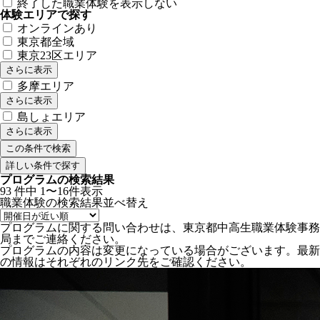
終了した職業体験を表示しない
体験エリアで探す
オンラインあり
東京都全域
東京23区エリア
さらに表示
多摩エリア
さらに表示
島しょエリア
さらに表示
詳しい条件で探す
プログラムの検索結果
93
件中
1〜16件表示
職業体験の検索結果
並べ替え
プログラムに関する問い合わせは、東京都中高生職業体験事務
局までご連絡ください。
プログラムの内容は変更になっている場合がございます。最新
の情報はそれぞれのリンク先をご確認ください。