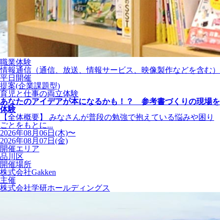
職業体験
情報通信（通信、放送、情報サービス、映像製作などを含む）
平日開催
提案(企業課題型)
育児と仕事の両立体験
あなたのアイデアが本になるかも！？ 参考書づくりの現場を
体験
【全体概要】 みなさんが普段の勉強で抱えている悩みや困り
ごとをもとに...
2026年08月06日(木)〜
2026年08月07日(金)
開催エリア
品川区
開催場所
株式会社Gakken
主催
株式会社学研ホールディングス