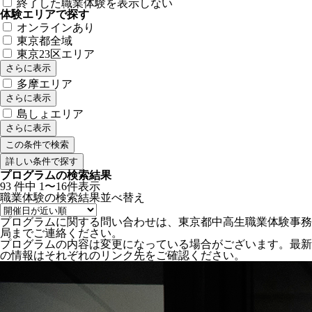
終了した職業体験を表示しない
体験エリアで探す
オンラインあり
東京都全域
東京23区エリア
さらに表示
多摩エリア
さらに表示
島しょエリア
さらに表示
詳しい条件で探す
プログラムの検索結果
93
件中
1〜16件表示
職業体験の検索結果
並べ替え
プログラムに関する問い合わせは、東京都中高生職業体験事務
局までご連絡ください。
プログラムの内容は変更になっている場合がございます。最新
の情報はそれぞれのリンク先をご確認ください。