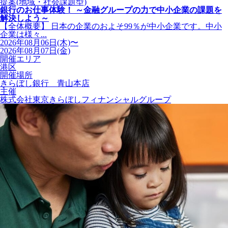
提案(地域・社会課題型)
銀行のお仕事体験！ ～金融グループの力で中小企業の課題を
解決しよう～
【全体概要】 日本の企業のおよそ99％が中小企業です。中小
企業は様々...
2026年08月06日(木)〜
2026年08月07日(金)
開催エリア
港区
開催場所
きらぼし銀行 青山本店
主催
株式会社東京きらぼしフィナンシャルグループ