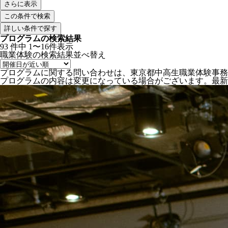
さらに表示
詳しい条件で探す
プログラムの検索結果
93
件中
1〜16件表示
職業体験の検索結果
並べ替え
プログラムに関する問い合わせは、東京都中高生職業体験事務
プログラムの内容は変更になっている場合がございます。最新