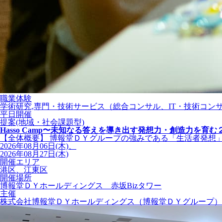
職業体験
学術研究,専門・技術サービス（総合コンサル、IT・技術コン
平日開催
提案(地域・社会課題型)
Hasso Camp〜未知なる答えを導き出す発想力・創造力を育む
【全体概要】 博報堂ＤＹグループの強みである「生活者発想」と
2026年08月06日(木)、
2026年08月27日(木)
開催エリア
港区、江東区
開催場所
博報堂ＤＹホールディングス 赤坂Bizタワー
主催
株式会社博報堂ＤＹホールディングス（博報堂ＤＹグループ）