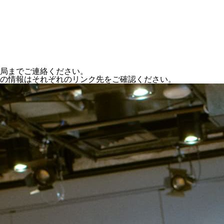
局までご連絡ください。
の情報はそれぞれのリンク先をご確認ください。