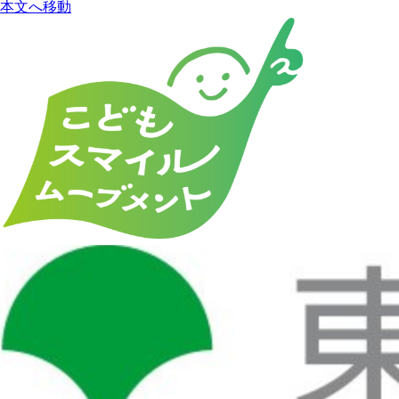
本文へ移動