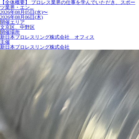
【全体概要】 プロレス業界の仕事を学んでいただき、スポー
ツ業界・エン...
2026年08月05日(水)〜
2026年08月06日(木)
開催エリア
文京区、中野区
開催場所
新日本プロレスリング株式会社 オフィス
主催
新日本プロレスリング株式会社