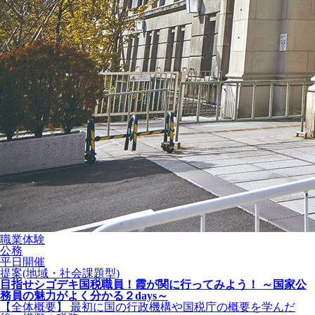
職業体験
公務
平日開催
提案(地域・社会課題型)
目指せシゴデキ国税職員！霞が関に行ってみよう！ ～国家公
務員の魅力がよく分かる２days～
【全体概要】 最初に国の行政機構や国税庁の概要を学んだ