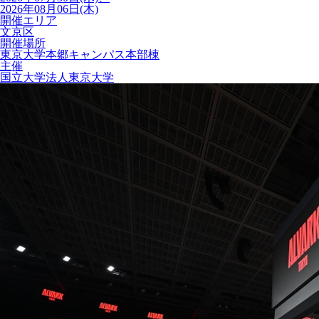
2026年08月06日(木)
開催エリア
文京区
開催場所
東京大学本郷キャンパス本部棟
主催
国立大学法人東京大学