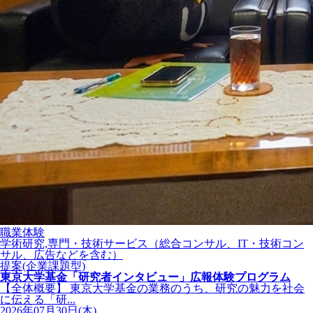
職業体験
学術研究,専門・技術サービス（総合コンサル、IT・技術コン
サル、広告などを含む）
提案(企業課題型)
東京大学基金「研究者インタビュー」広報体験プログラム
【全体概要】 東京大学基金の業務のうち、研究の魅力を社会
に伝える「研...
2026年07月30日(木)、