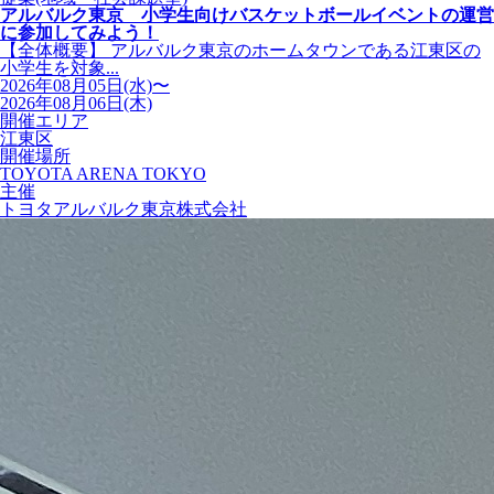
アルバルク東京 小学生向けバスケットボールイベントの運営
に参加してみよう！
【全体概要】 アルバルク東京のホームタウンである江東区の
小学生を対象...
2026年08月05日(水)〜
2026年08月06日(木)
開催エリア
江東区
開催場所
TOYOTA ARENA TOKYO
主催
トヨタアルバルク東京株式会社