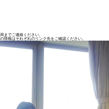
局までご連絡ください。
の情報はそれぞれのリンク先をご確認ください。