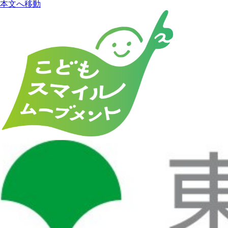
本文へ移動