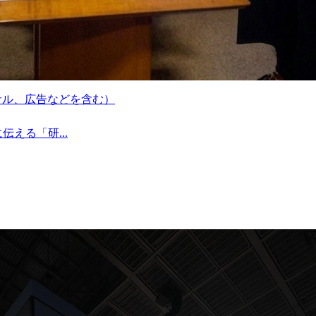
サル、広告などを含む）
える「研...