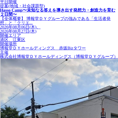
平日開催
提案(地域・社会課題型)
Hasso Camp〜未知なる答えを導き出す発想力・創造力を育む
２日間〜
【全体概要】 博報堂ＤＹグループの強みである「生活者発
想」と「クリエ...
2026年08月06日(木)、
2026年08月27日(木)
開催エリア
港区、江東区
開催場所
博報堂ＤＹホールディングス 赤坂Bizタワー
主催
株式会社博報堂ＤＹホールディングス（博報堂ＤＹグループ）