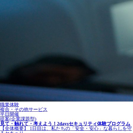
職業体験
複合・その他サービス
平日開催
提案(企業課題型)
見て・触れて・考えよう！2daysセキュリティ体験プログラム
【全体概要】 1日目は、私たちの「安全・安心」な暮らしを守