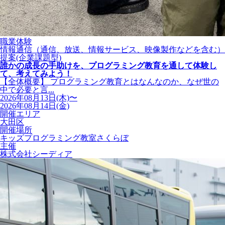
職業体験
情報通信（通信、放送、情報サービス、映像製作などを含む）
提案(企業課題型)
誰かの成長の手助けを、プログラミング教育を通して体験し
て、考えてみよう！
【全体概要】 プログラミング教育とはなんなのか、なぜ世の
中で必要と言...
2026年08月13日(木)〜
2026年08月14日(金)
開催エリア
大田区
開催場所
キッズプログラミング教室さくらぼ
主催
株式会社シーディア