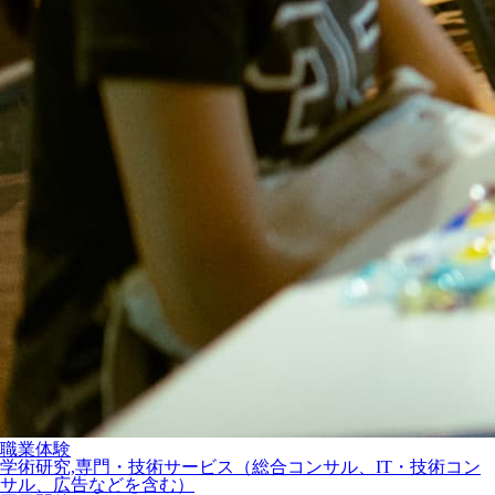
職業体験
学術研究,専門・技術サービス（総合コンサル、IT・技術コン
サル、広告などを含む）