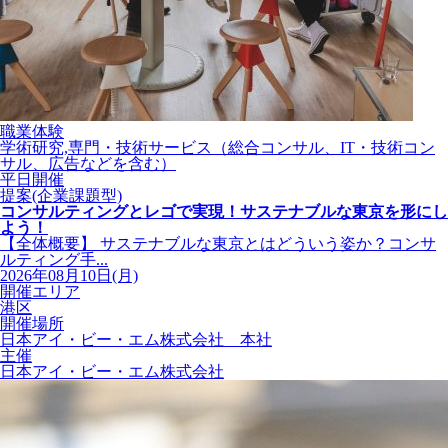
職業体験
学術研究,専門・技術サービス（総合コンサル、IT・技術コン
サル、広告などを含む）
平日開催
提案(企業課題型)
コンサルティングとレゴで実現！サステナブルな東京を形にし
よう！
【全体概要】 サステナブルな東京とはどういう姿か？コンサ
ルティング手...
2026年08月10日(月)
開催エリア
港区
開催場所
日本アイ・ビー・エム株式会社 本社
主催
日本アイ・ビー・エム株式会社