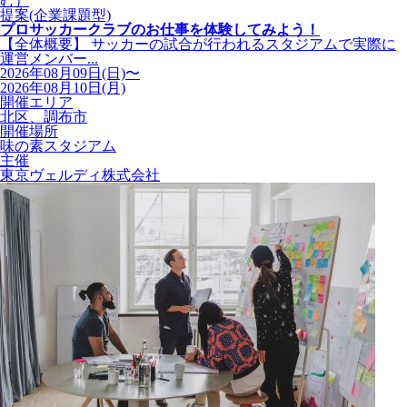
む）
提案(企業課題型)
プロサッカークラブのお仕事を体験してみよう！
【全体概要】 サッカーの試合が行われるスタジアムで実際に
運営メンバー...
2026年08月09日(日)〜
2026年08月10日(月)
開催エリア
北区、調布市
開催場所
味の素スタジアム
主催
東京ヴェルディ株式会社