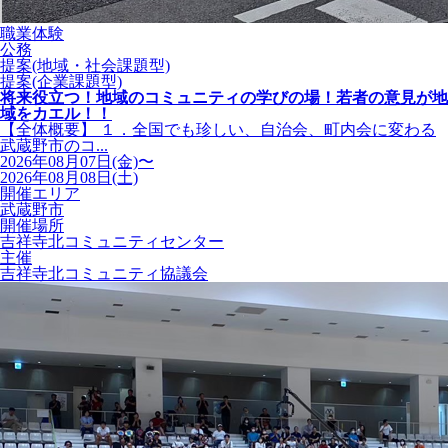
職業体験
公務
提案(地域・社会課題型)
提案(企業課題型)
将来役立つ！地域のコミュニティの学びの場！若者の意見が地
域をカエル！！
【全体概要】 １．全国でも珍しい、自治会、町内会に変わる
武蔵野市のコ...
2026年08月07日(金)〜
2026年08月08日(土)
開催エリア
武蔵野市
開催場所
吉祥寺北コミュニティセンター
主催
吉祥寺北コミュニティ協議会