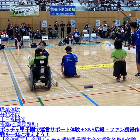
職業体験
分類不能
土日祝開催
提案(企業課題型)
ボッチャ甲子園で運営サポート体験＋SNS広報・ファン獲得作
戦を一緒に考えよう！
【全体概要】 全国ボッチャ選抜甲子園大会の運営業務を体験