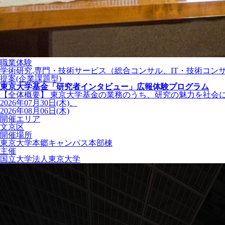
職業体験
学術研究,専門・技術サービス（総合コンサル、IT・技術コン
提案(企業課題型)
東京大学基金「研究者インタビュー」広報体験プログラム
【全体概要】 東京大学基金の業務のうち、研究の魅力を社会に伝
2026年07月30日(木)、
2026年08月06日(木)
開催エリア
文京区
開催場所
東京大学本郷キャンパス本部棟
主催
国立大学法人東京大学