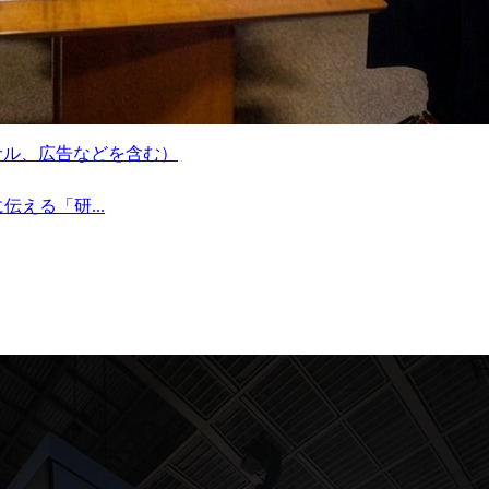
サル、広告などを含む）
える「研...