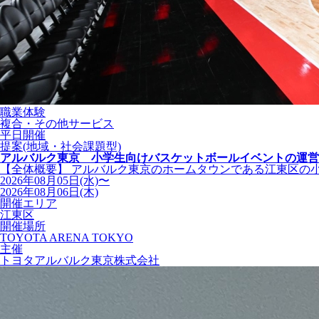
職業体験
複合・その他サービス
平日開催
提案(地域・社会課題型)
アルバルク東京 小学生向けバスケットボールイベントの運営
【全体概要】 アルバルク東京のホームタウンである江東区の小学
2026年08月05日(水)〜
2026年08月06日(木)
開催エリア
江東区
開催場所
TOYOTA ARENA TOKYO
主催
トヨタアルバルク東京株式会社