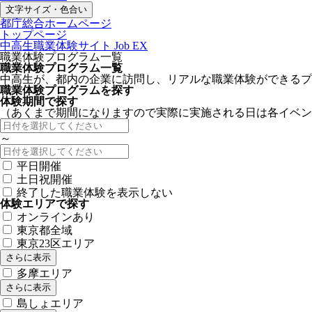
文字サイズ・色合い
都庁総合ホームページ
トップページ
中高生職業体験サイト Job EX
職業体験プログラム一覧
職業体験プログラム一覧
中高生が、都内の企業に訪問し、リアルな職業体験ができるプ
職業体験プログラムを探す
体験期間で探す
（あくまで期間になりますので実際に実施される日は各イベン
～
平日開催
土日祝開催
終了した職業体験を表示しない
体験エリアで探す
オンラインあり
東京都全域
東京23区エリア
さらに表示
多摩エリア
さらに表示
島しょエリア