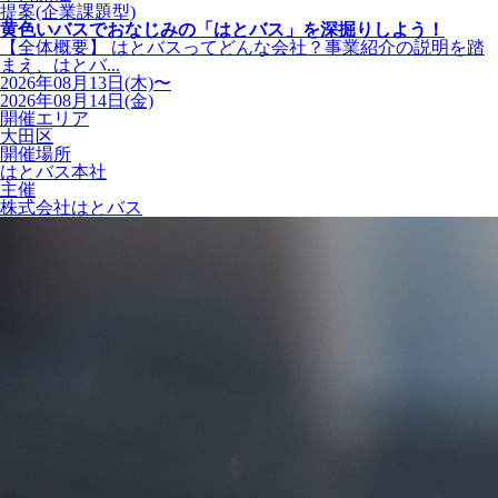
提案(企業課題型)
黄色いバスでおなじみの「はとバス」を深掘りしよう！
【全体概要】 はとバスってどんな会社？事業紹介の説明を踏
まえ、はとバ...
2026年08月13日(木)〜
2026年08月14日(金)
開催エリア
大田区
開催場所
はとバス本社
主催
株式会社はとバス