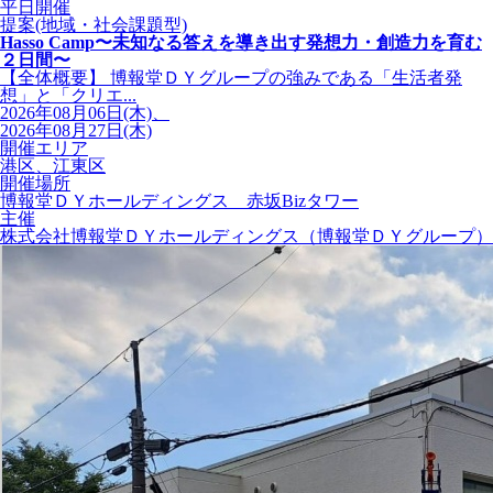
平日開催
提案(地域・社会課題型)
Hasso Camp〜未知なる答えを導き出す発想力・創造力を育む
２日間〜
【全体概要】 博報堂ＤＹグループの強みである「生活者発
想」と「クリエ...
2026年08月06日(木)、
2026年08月27日(木)
開催エリア
港区、江東区
開催場所
博報堂ＤＹホールディングス 赤坂Bizタワー
主催
株式会社博報堂ＤＹホールディングス（博報堂ＤＹグループ）