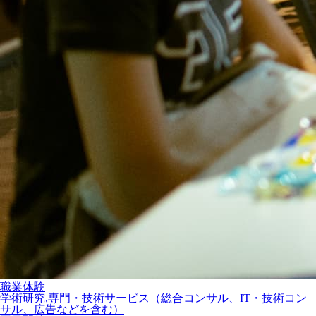
職業体験
学術研究,専門・技術サービス（総合コンサル、IT・技術コン
サル、広告などを含む）