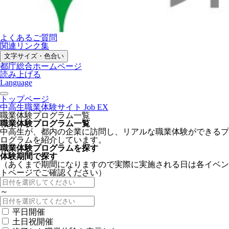
よくあるご質問
関連リンク集
文字サイズ・色合い
都庁総合ホームページ
読み上げる
Language
トップページ
中高生職業体験サイト Job EX
職業体験プログラム一覧
職業体験プログラム一覧
中高生が、都内の企業に訪問し、リアルな職業体験ができるプ
ログラムを紹介しています。
職業体験プログラムを探す
体験期間で探す
（あくまで期間になりますので実際に実施される日は各イベン
トページでご確認ください）
～
平日開催
土日祝開催