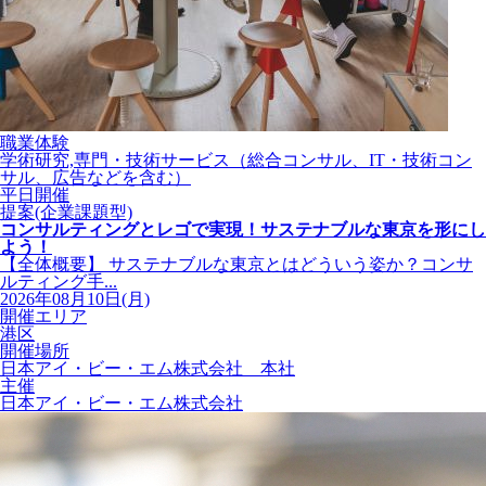
職業体験
学術研究,専門・技術サービス（総合コンサル、IT・技術コン
サル、広告などを含む）
平日開催
提案(企業課題型)
コンサルティングとレゴで実現！サステナブルな東京を形にし
よう！
【全体概要】 サステナブルな東京とはどういう姿か？コンサ
ルティング手...
2026年08月10日(月)
開催エリア
港区
開催場所
日本アイ・ビー・エム株式会社 本社
主催
日本アイ・ビー・エム株式会社