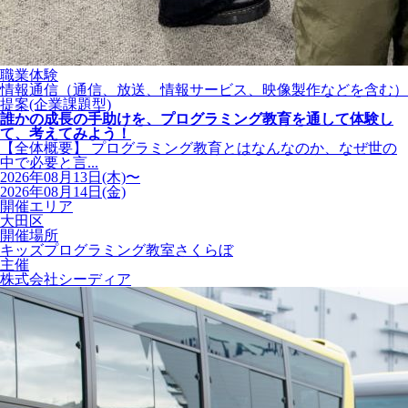
職業体験
情報通信（通信、放送、情報サービス、映像製作などを含む）
提案(企業課題型)
誰かの成長の手助けを、プログラミング教育を通して体験し
て、考えてみよう！
【全体概要】 プログラミング教育とはなんなのか、なぜ世の
中で必要と言...
2026年08月13日(木)〜
2026年08月14日(金)
開催エリア
大田区
開催場所
キッズプログラミング教室さくらぼ
主催
株式会社シーディア