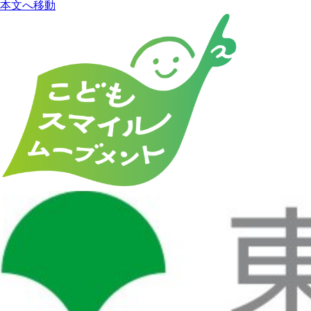
本文へ移動