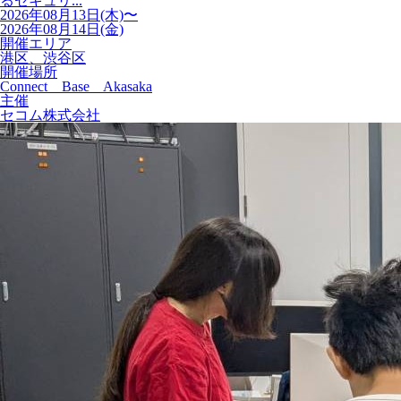
るセキュリ...
2026年08月13日(木)〜
2026年08月14日(金)
開催エリア
港区、渋谷区
開催場所
Connect Base Akasaka
主催
セコム株式会社