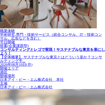
職業体験
学術研究,専門・技術サービス（総合コンサル、IT・技術コン
サル、広告などを含む）
平日開催
提案(企業課題型)
コンサルティングとレゴで実現！サステナブルな東京を形にし
よう！
【全体概要】 サステナブルな東京とはどういう姿か？コンサ
ルティング手...
2026年08月10日(月)
開催エリア
港区
開催場所
日本アイ・ビー・エム株式会社 本社
主催
日本アイ・ビー・エム株式会社