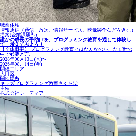
職業体験
情報通信（通信、放送、情報サービス、映像製作などを含む）
提案(企業課題型)
誰かの成長の手助けを、プログラミング教育を通して体験し
て、考えてみよう！
【全体概要】 プログラミング教育とはなんなのか、なぜ世の
中で必要と言...
2026年08月13日(木)〜
2026年08月14日(金)
開催エリア
大田区
開催場所
キッズプログラミング教室さくらぼ
主催
株式会社シーディア