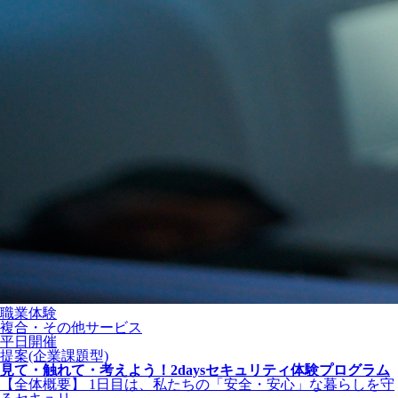
職業体験
複合・その他サービス
平日開催
提案(企業課題型)
見て・触れて・考えよう！2daysセキュリティ体験プログラム
【全体概要】 1日目は、私たちの「安全・安心」な暮らしを守