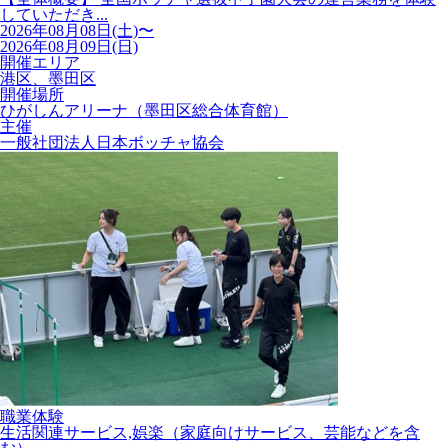
していただき...
2026年08月08日(土)〜
2026年08月09日(日)
開催エリア
港区、墨田区
開催場所
ひがしんアリーナ（墨田区総合体育館）
主催
一般社団法人日本ボッチャ協会
職業体験
生活関連サービス,娯楽（家庭向けサービス、芸能などを含