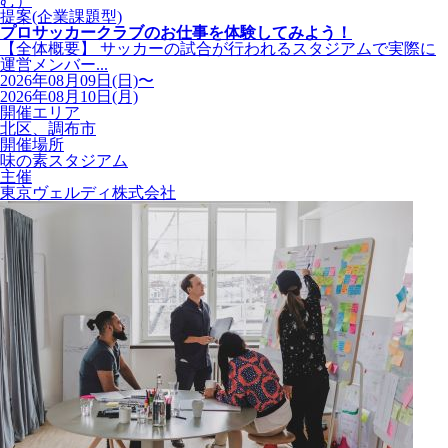
む）
提案(企業課題型)
プロサッカークラブのお仕事を体験してみよう！
【全体概要】 サッカーの試合が行われるスタジアムで実際に
運営メンバー...
2026年08月09日(日)〜
2026年08月10日(月)
開催エリア
北区、調布市
開催場所
味の素スタジアム
主催
東京ヴェルディ株式会社