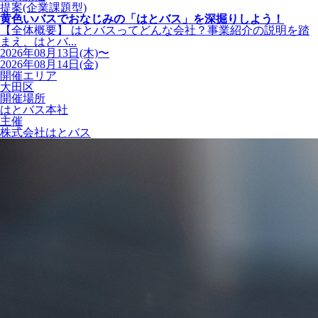
提案(企業課題型)
黄色いバスでおなじみの「はとバス」を深掘りしよう！
【全体概要】 はとバスってどんな会社？事業紹介の説明を踏
まえ、はとバ...
2026年08月13日(木)〜
2026年08月14日(金)
開催エリア
大田区
開催場所
はとバス本社
主催
株式会社はとバス