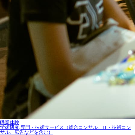
職業体験
学術研究,専門・技術サービス（総合コンサル、IT・技術コン
サル、広告などを含む）