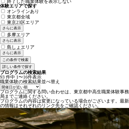
終了した職業体験を表示しない
体験エリアで探す
オンラインあり
東京都全域
東京23区エリア
さらに表示
多摩エリア
さらに表示
島しょエリア
さらに表示
詳しい条件で探す
プログラムの検索結果
93
件中
1〜16件表示
職業体験の検索結果
並べ替え
プログラムに関する問い合わせは、東京都中高生職業体験事務
局までご連絡ください。
プログラムの内容は変更になっている場合がございます。最新
の情報はそれぞれのリンク先をご確認ください。