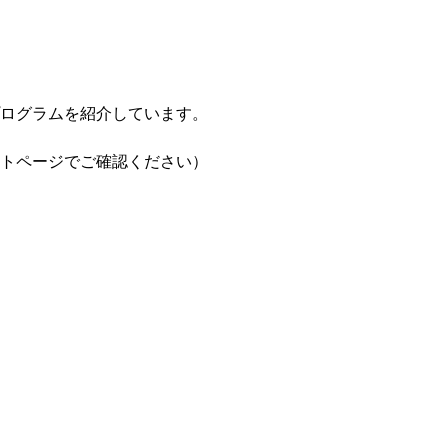
ログラムを紹介しています。
トページでご確認ください）