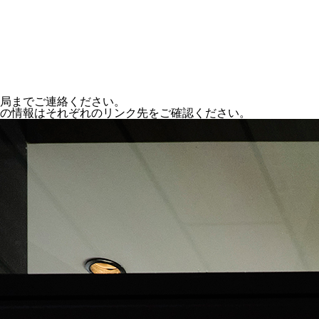
局までご連絡ください。
の情報はそれぞれのリンク先をご確認ください。