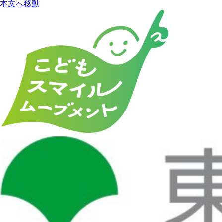
本文へ移動