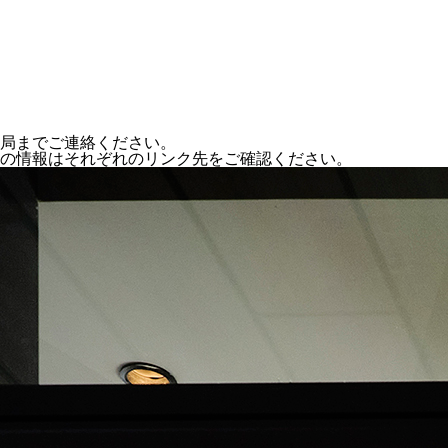
局までご連絡ください。
の情報はそれぞれのリンク先をご確認ください。