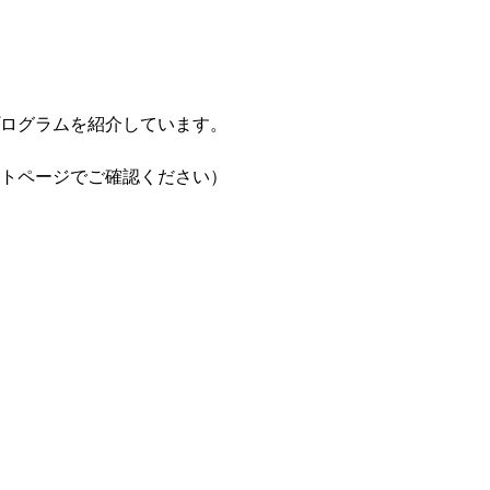
ログラムを紹介しています。
トページでご確認ください）