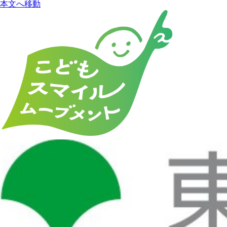
本文へ移動