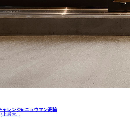
チャレンジinニュウマン高輪
最大...