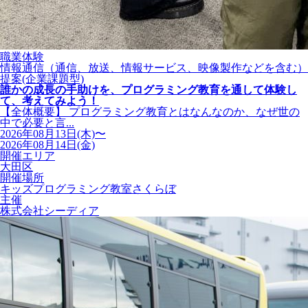
職業体験
情報通信（通信、放送、情報サービス、映像製作などを含む）
提案(企業課題型)
誰かの成長の手助けを、プログラミング教育を通して体験し
て、考えてみよう！
【全体概要】 プログラミング教育とはなんなのか、なぜ世の
中で必要と言...
2026年08月13日(木)〜
2026年08月14日(金)
開催エリア
大田区
開催場所
キッズプログラミング教室さくらぼ
主催
株式会社シーディア