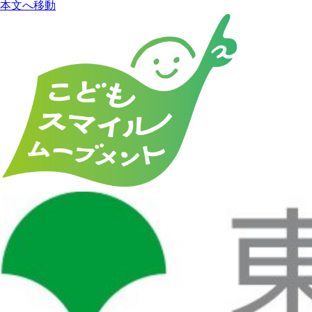
本文へ移動