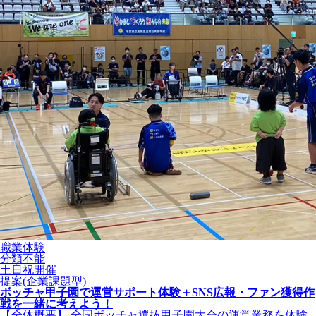
職業体験
分類不能
土日祝開催
提案(企業課題型)
ボッチャ甲子園で運営サポート体験＋SNS広報・ファン獲得作
戦を一緒に考えよう！
【全体概要】 全国ボッチャ選抜甲子園大会の運営業務を体験