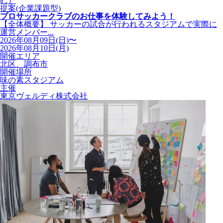
む）
提案(企業課題型)
プロサッカークラブのお仕事を体験してみよう！
【全体概要】 サッカーの試合が行われるスタジアムで実際に
運営メンバー...
2026年08月09日(日)〜
2026年08月10日(月)
開催エリア
北区、調布市
開催場所
味の素スタジアム
主催
東京ヴェルディ株式会社