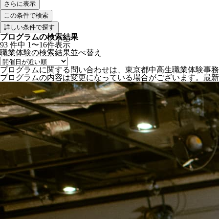
さらに表示
詳しい条件で探す
プログラムの検索結果
93
件中
1〜16件表示
職業体験の検索結果
並べ替え
プログラムに関する問い合わせは、東京都中高生職業体験事務
プログラムの内容は変更になっている場合がございます。最新