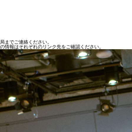
局までご連絡ください。
の情報はそれぞれのリンク先をご確認ください。