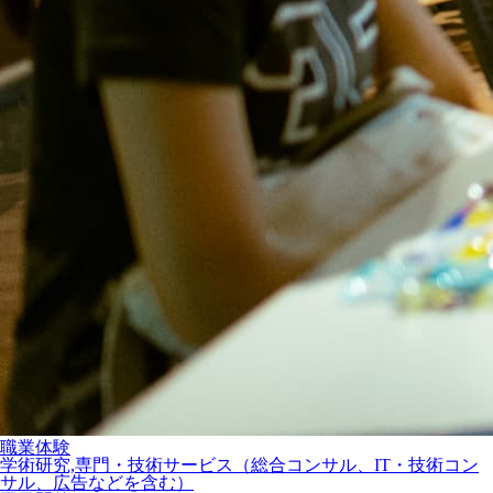
職業体験
学術研究,専門・技術サービス（総合コンサル、IT・技術コン
サル、広告などを含む）