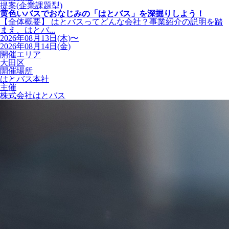
提案(企業課題型)
黄色いバスでおなじみの「はとバス」を深掘りしよう！
【全体概要】 はとバスってどんな会社？事業紹介の説明を踏
まえ、はとバ...
2026年08月13日(木)〜
2026年08月14日(金)
開催エリア
大田区
開催場所
はとバス本社
主催
株式会社はとバス