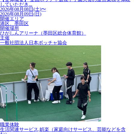
していただき...
2026年08月08日(土)〜
2026年08月09日(日)
開催エリア
港区、墨田区
開催場所
ひがしんアリーナ（墨田区総合体育館）
主催
一般社団法人日本ボッチャ協会
職業体験
生活関連サービス,娯楽（家庭向けサービス、芸能などを含