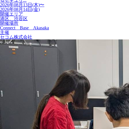
るセキュリ...
2026年08月13日(木)〜
2026年08月14日(金)
開催エリア
港区、渋谷区
開催場所
Connect Base Akasaka
主催
セコム株式会社