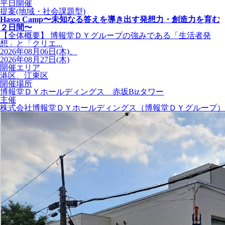
平日開催
提案(地域・社会課題型)
Hasso Camp〜未知なる答えを導き出す発想力・創造力を育む
２日間〜
【全体概要】 博報堂ＤＹグループの強みである「生活者発
想」と「クリエ...
2026年08月06日(木)、
2026年08月27日(木)
開催エリア
港区、江東区
開催場所
博報堂ＤＹホールディングス 赤坂Bizタワー
主催
株式会社博報堂ＤＹホールディングス（博報堂ＤＹグループ）