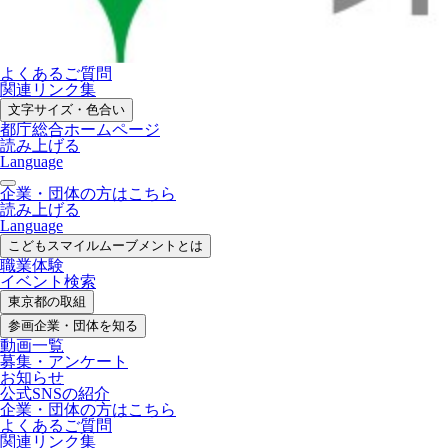
よくあるご質問
関連リンク集
文字サイズ・色合い
都庁総合ホームページ
読み上げる
Language
企業・団体の方はこちら
読み上げる
Language
こどもスマイル
ムーブメントとは
職業体験
イベント検索
東京都の取組
参画企業・
団体を知る
動画一覧
募集・
アンケート
お知らせ
公式SNS
の紹介
企業・団体の方
はこちら
よくあるご質問
関連リンク集