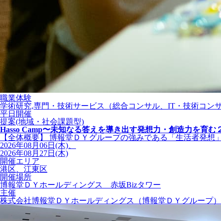
職業体験
学術研究,専門・技術サービス（総合コンサル、IT・技術コン
平日開催
提案(地域・社会課題型)
Hasso Camp〜未知なる答えを導き出す発想力・創造力を育む
【全体概要】 博報堂ＤＹグループの強みである「生活者発想」と
2026年08月06日(木)、
2026年08月27日(木)
開催エリア
港区、江東区
開催場所
博報堂ＤＹホールディングス 赤坂Bizタワー
主催
株式会社博報堂ＤＹホールディングス（博報堂ＤＹグループ）