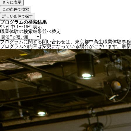
さらに表示
詳しい条件で探す
プログラムの検索結果
93
件中
1〜16件表示
職業体験の検索結果
並べ替え
プログラムに関する問い合わせは、東京都中高生職業体験事務
プログラムの内容は変更になっている場合がございます。最新