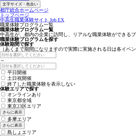
文字サイズ・色合い
都庁総合ホームページ
トップページ
中高生職業体験サイト Job EX
職業体験プログラム一覧
職業体験プログラム一覧
中高生が、都内の企業に訪問し、リアルな職業体験ができるプ
職業体験プログラムを探す
体験期間で探す
（あくまで期間になりますので実際に実施される日は各イベン
～
平日開催
土日祝開催
終了した職業体験を表示しない
体験エリアで探す
オンラインあり
東京都全域
東京23区エリア
さらに表示
多摩エリア
さらに表示
島しょエリア