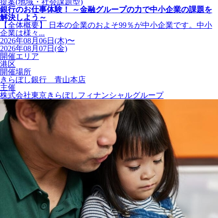
提案(地域・社会課題型)
銀行のお仕事体験！ ～金融グループの力で中小企業の課題を
解決しよう～
【全体概要】 日本の企業のおよそ99％が中小企業です。中小
企業は様々...
2026年08月06日(木)〜
2026年08月07日(金)
開催エリア
港区
開催場所
きらぼし銀行 青山本店
主催
株式会社東京きらぼしフィナンシャルグループ