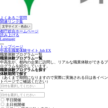
よくあるご質問
関連リンク集
文字サイズ・色合い
都庁総合ホームページ
読み上げる
Language
トップページ
中高生職業体験サイト Job EX
職業体験プログラム一覧
職業体験プログラム一覧
中高生が、都内の企業に訪問し、リアルな職業体験ができるプ
ログラムを紹介しています。
職業体験プログラムを探す
体験期間で探す
（あくまで期間になりますので実際に実施される日は各イベン
トページでご確認ください）
～
平日開催
土日祝開催