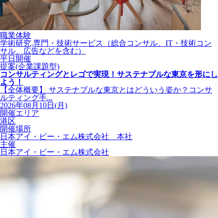
職業体験
学術研究,専門・技術サービス（総合コンサル、IT・技術コン
サル、広告などを含む）
平日開催
提案(企業課題型)
コンサルティングとレゴで実現！サステナブルな東京を形にし
よう！
【全体概要】 サステナブルな東京とはどういう姿か？コンサ
ルティング手...
2026年08月10日(月)
開催エリア
港区
開催場所
日本アイ・ビー・エム株式会社 本社
主催
日本アイ・ビー・エム株式会社