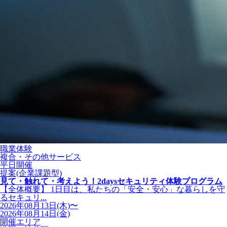
職業体験
複合・その他サービス
平日開催
提案(企業課題型)
見て・触れて・考えよう！2daysセキュリティ体験プログラム
【全体概要】 1日目は、私たちの「安全・安心」な暮らしを守
るセキュリ...
2026年08月13日(木)〜
2026年08月14日(金)
開催エリア