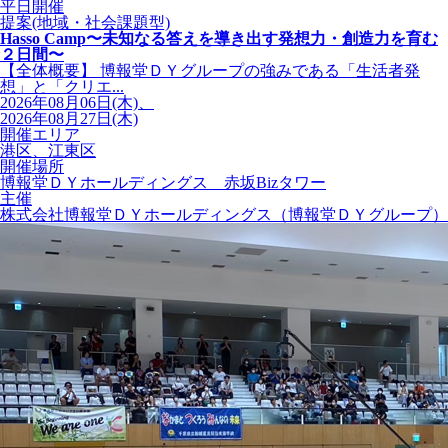
平日開催
提案(地域・社会課題型)
Hasso Camp〜未知なる答えを導き出す発想力・創造力を育む
２日間〜
【全体概要】 博報堂ＤＹグループの強みである「生活者発
想」と「クリエ...
2026年08月06日(木)、
2026年08月27日(木)
開催エリア
港区、江東区
開催場所
博報堂ＤＹホールディングス 赤坂Bizタワー
主催
株式会社博報堂ＤＹホールディングス（博報堂ＤＹグループ）