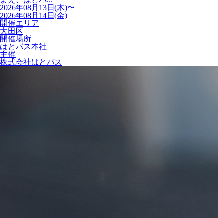
2026年08月13日(木)〜
2026年08月14日(金)
開催エリア
大田区
開催場所
はとバス本社
主催
株式会社はとバス