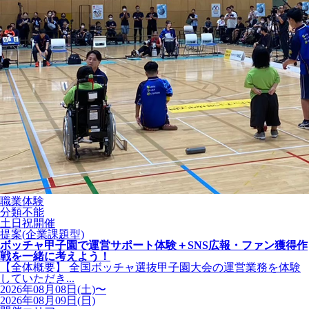
職業体験
分類不能
土日祝開催
提案(企業課題型)
ボッチャ甲子園で運営サポート体験＋SNS広報・ファン獲得作
戦を一緒に考えよう！
【全体概要】 全国ボッチャ選抜甲子園大会の運営業務を体験
していただき...
2026年08月08日(土)〜
2026年08月09日(日)