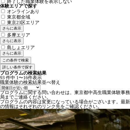
終了した職業体験を表示しない
体験エリアで探す
オンラインあり
東京都全域
東京23区エリア
さらに表示
多摩エリア
さらに表示
島しょエリア
さらに表示
詳しい条件で探す
プログラムの検索結果
93
件中
1〜16件表示
職業体験の検索結果
並べ替え
プログラムに関する問い合わせは、東京都中高生職業体験事務
局までご連絡ください。
プログラムの内容は変更になっている場合がございます。最新
の情報はそれぞれのリンク先をご確認ください。