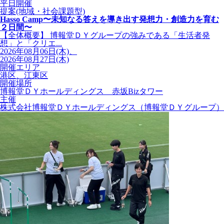
平日開催
提案(地域・社会課題型)
Hasso Camp〜未知なる答えを導き出す発想力・創造力を育む
２日間〜
【全体概要】 博報堂ＤＹグループの強みである「生活者発
想」と「クリエ...
2026年08月06日(木)、
2026年08月27日(木)
開催エリア
港区、江東区
開催場所
博報堂ＤＹホールディングス 赤坂Bizタワー
主催
株式会社博報堂ＤＹホールディングス（博報堂ＤＹグループ）