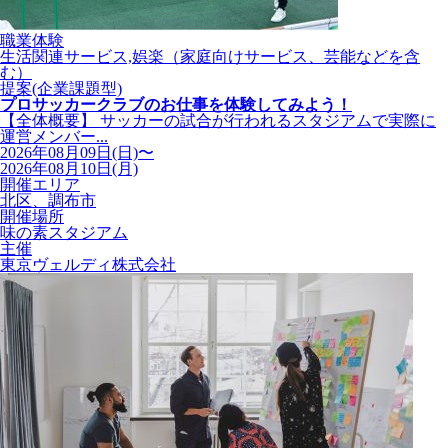
職業体験
生活関連サービス,娯楽（家庭向けサービス、芸能などを含
む）
提案(企業課題型)
プロサッカークラブのお仕事を体験してみよう！
【全体概要】 サッカーの試合が行われるスタジアムで実際に
運営メンバー...
2026年08月09日(日)〜
2026年08月10日(月)
開催エリア
北区、調布市
開催場所
味の素スタジアム
主催
東京ヴェルディ株式会社