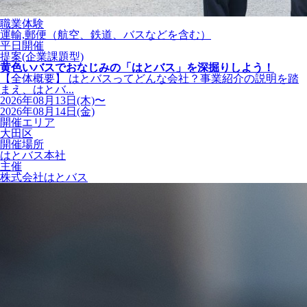
職業体験
運輸,郵便（航空、鉄道、バスなどを含む）
平日開催
提案(企業課題型)
黄色いバスでおなじみの「はとバス」を深掘りしよう！
【全体概要】 はとバスってどんな会社？事業紹介の説明を踏
まえ、はとバ...
2026年08月13日(木)〜
2026年08月14日(金)
開催エリア
大田区
開催場所
はとバス本社
主催
株式会社はとバス