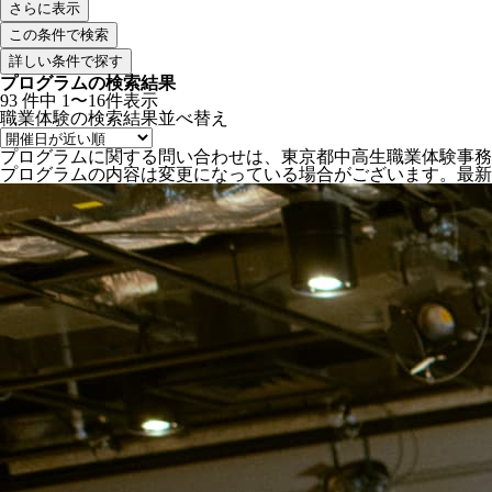
さらに表示
詳しい条件で探す
プログラムの検索結果
93
件中
1〜16件表示
職業体験の検索結果
並べ替え
プログラムに関する問い合わせは、東京都中高生職業体験事務
プログラムの内容は変更になっている場合がございます。最新