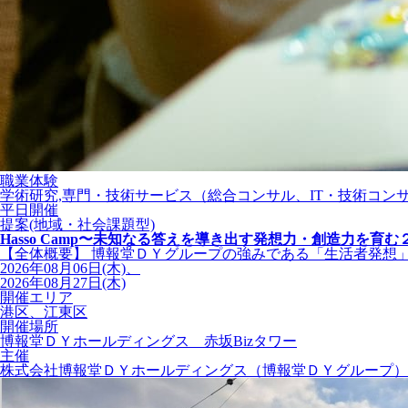
職業体験
学術研究,専門・技術サービス（総合コンサル、IT・技術コン
平日開催
提案(地域・社会課題型)
Hasso Camp〜未知なる答えを導き出す発想力・創造力を育む
【全体概要】 博報堂ＤＹグループの強みである「生活者発想」と
2026年08月06日(木)、
2026年08月27日(木)
開催エリア
港区、江東区
開催場所
博報堂ＤＹホールディングス 赤坂Bizタワー
主催
株式会社博報堂ＤＹホールディングス（博報堂ＤＹグループ）