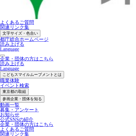
よくあるご質問
関連リンク集
文字サイズ・色合い
都庁総合ホームページ
読み上げる
Language
企業・団体の方はこちら
読み上げる
Language
こどもスマイル
ムーブメントとは
職業体験
イベント検索
東京都の取組
参画企業・
団体を知る
動画一覧
募集・
アンケート
お知らせ
公式SNS
の紹介
企業・団体の方
はこちら
よくあるご質問
関連リンク集