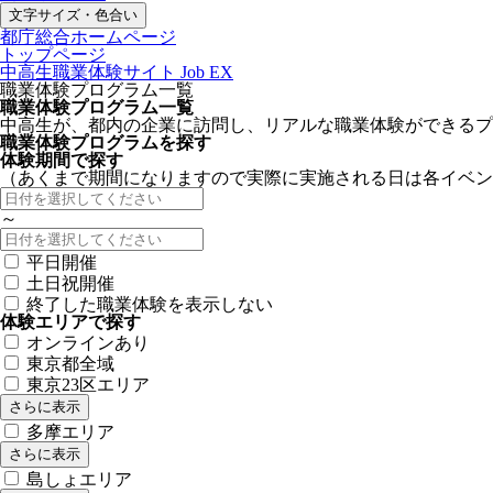
文字サイズ・色合い
都庁総合ホームページ
トップページ
中高生職業体験サイト Job EX
職業体験プログラム一覧
職業体験プログラム一覧
中高生が、都内の企業に訪問し、リアルな職業体験ができるプ
職業体験プログラムを探す
体験期間で探す
（あくまで期間になりますので実際に実施される日は各イベン
～
平日開催
土日祝開催
終了した職業体験を表示しない
体験エリアで探す
オンラインあり
東京都全域
東京23区エリア
さらに表示
多摩エリア
さらに表示
島しょエリア