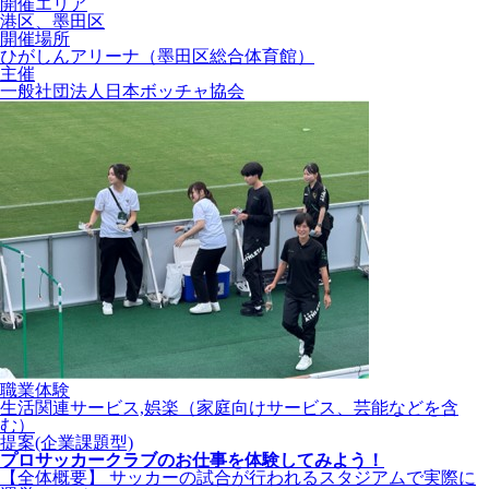
開催エリア
港区、墨田区
開催場所
ひがしんアリーナ（墨田区総合体育館）
主催
一般社団法人日本ボッチャ協会
職業体験
生活関連サービス,娯楽（家庭向けサービス、芸能などを含
む）
提案(企業課題型)
プロサッカークラブのお仕事を体験してみよう！
【全体概要】 サッカーの試合が行われるスタジアムで実際に