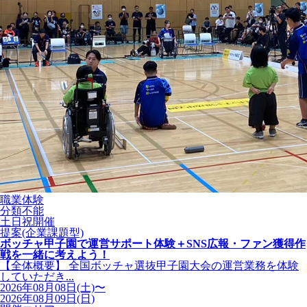
職業体験
分類不能
土日祝開催
提案(企業課題型)
ボッチャ甲子園で運営サポート体験＋SNS広報・ファン獲得作
戦を一緒に考えよう！
【全体概要】 全国ボッチャ選抜甲子園大会の運営業務を体験
していただき...
2026年08月08日(土)〜
2026年08月09日(日)