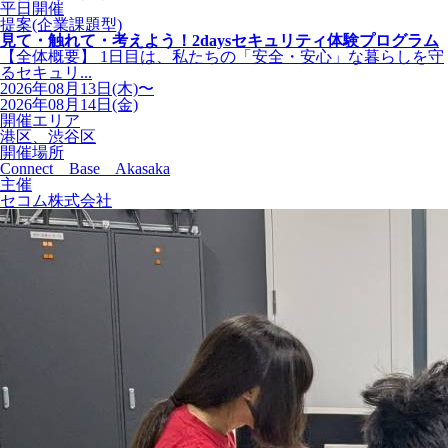
平日開催
提案(企業課題型)
見て・触れて・考えよう！2daysセキュリティ体験プログラム
【全体概要】 1日目は、私たちの「安全・安心」な暮らしを守
るセキュリ...
2026年08月13日(木)〜
2026年08月14日(金)
開催エリア
港区、渋谷区
開催場所
Connect Base Akasaka
主催
セコム株式会社