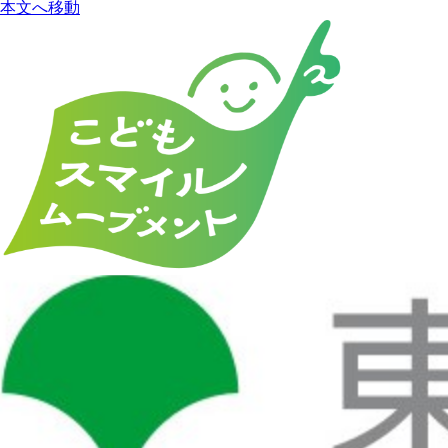
本文へ移動