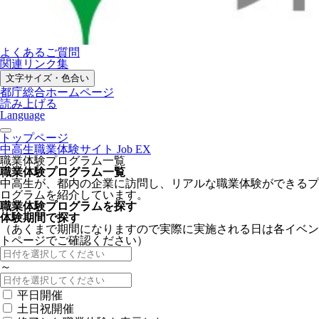
よくあるご質問
関連リンク集
文字サイズ・色合い
都庁総合ホームページ
読み上げる
Language
トップページ
中高生職業体験サイト Job EX
職業体験プログラム一覧
職業体験プログラム一覧
中高生が、都内の企業に訪問し、リアルな職業体験ができるプ
ログラムを紹介しています。
職業体験プログラムを探す
体験期間で探す
（あくまで期間になりますので実際に実施される日は各イベン
トページでご確認ください）
～
平日開催
土日祝開催