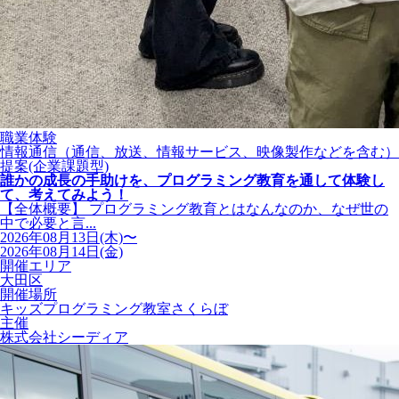
職業体験
情報通信（通信、放送、情報サービス、映像製作などを含む）
提案(企業課題型)
誰かの成長の手助けを、プログラミング教育を通して体験し
て、考えてみよう！
【全体概要】 プログラミング教育とはなんなのか、なぜ世の
中で必要と言...
2026年08月13日(木)〜
2026年08月14日(金)
開催エリア
大田区
開催場所
キッズプログラミング教室さくらぼ
主催
株式会社シーディア