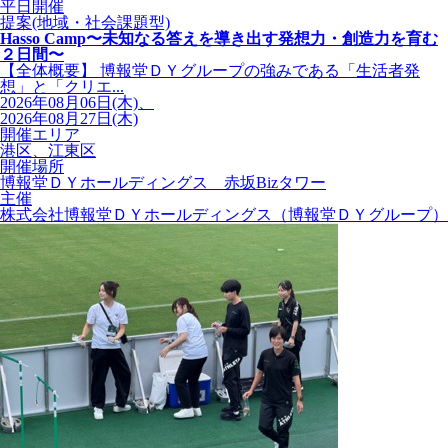
平日開催
提案(地域・社会課題型)
Hasso Camp〜未知なる答えを導き出す発想力・創造力を育む
２日間〜
【全体概要】 博報堂ＤＹグループの強みである「生活者発
想」と「クリエ...
2026年08月06日(木)、
2026年08月27日(木)
開催エリア
港区、江東区
開催場所
博報堂ＤＹホールディングス 赤坂Bizタワー
主催
株式会社博報堂ＤＹホールディングス（博報堂ＤＹグループ）