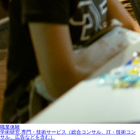
職業体験
学術研究,専門・技術サービス（総合コンサル、IT・技術コン
サル、広告などを含む）