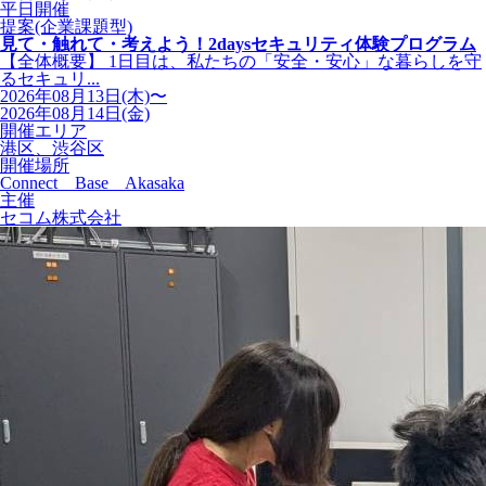
平日開催
提案(企業課題型)
見て・触れて・考えよう！2daysセキュリティ体験プログラム
【全体概要】 1日目は、私たちの「安全・安心」な暮らしを守
るセキュリ...
2026年08月13日(木)〜
2026年08月14日(金)
開催エリア
港区、渋谷区
開催場所
Connect Base Akasaka
主催
セコム株式会社