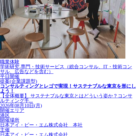
職業体験
学術研究,専門・技術サービス（総合コンサル、IT・技術コン
サル、広告などを含む）
平日開催
提案(企業課題型)
コンサルティングとレゴで実現！サステナブルな東京を形にし
よう！
【全体概要】 サステナブルな東京とはどういう姿か？コンサ
ルティング手...
2026年08月10日(月)
開催エリア
港区
開催場所
日本アイ・ビー・エム株式会社 本社
主催
日本アイ・ビー・エム株式会社