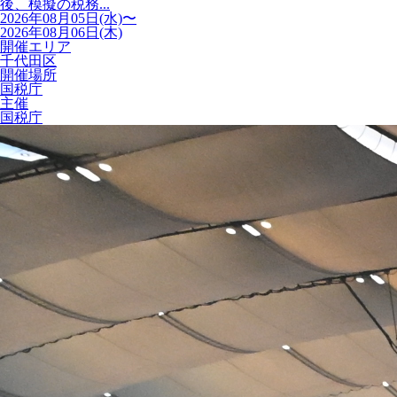
後、模擬の税務...
2026年08月05日(水)〜
2026年08月06日(木)
開催エリア
千代田区
開催場所
国税庁
主催
国税庁