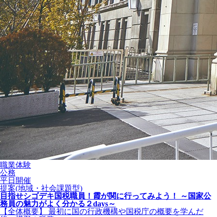
職業体験
公務
平日開催
提案(地域・社会課題型)
目指せシゴデキ国税職員！霞が関に行ってみよう！ ～国家公
務員の魅力がよく分かる２days～
【全体概要】 最初に国の行政機構や国税庁の概要を学んだ