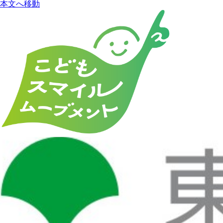
本文へ移動