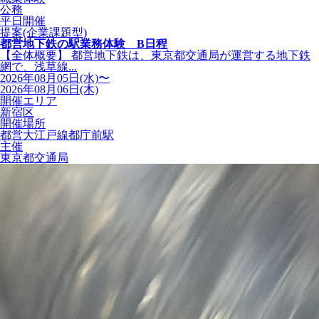
公務
平日開催
提案(企業課題型)
都営地下鉄の駅業務体験 B日程
【全体概要】 都営地下鉄は、東京都交通局が運営する地下鉄
網で、浅草線...
2026年08月05日(水)〜
2026年08月06日(木)
開催エリア
新宿区
開催場所
都営大江戸線都庁前駅
主催
東京都交通局