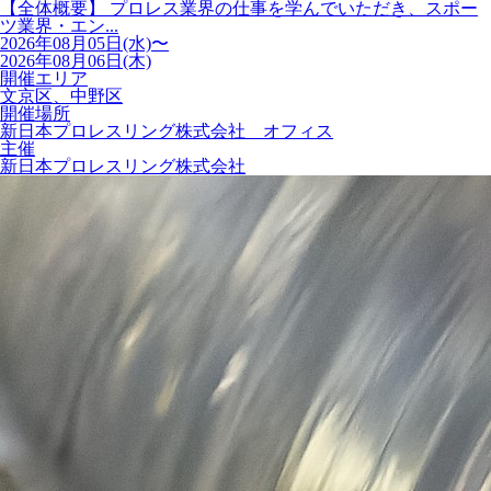
【全体概要】 プロレス業界の仕事を学んでいただき、スポー
ツ業界・エン...
2026年08月05日(水)〜
2026年08月06日(木)
開催エリア
文京区、中野区
開催場所
新日本プロレスリング株式会社 オフィス
主催
新日本プロレスリング株式会社