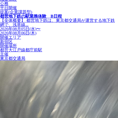
公務
平日開催
提案(企業課題型)
都営地下鉄の駅業務体験 B日程
【全体概要】 都営地下鉄は、東京都交通局が運営する地下鉄
網で、浅草線...
2026年08月05日(水)〜
2026年08月06日(木)
開催エリア
新宿区
開催場所
都営大江戸線都庁前駅
主催
東京都交通局