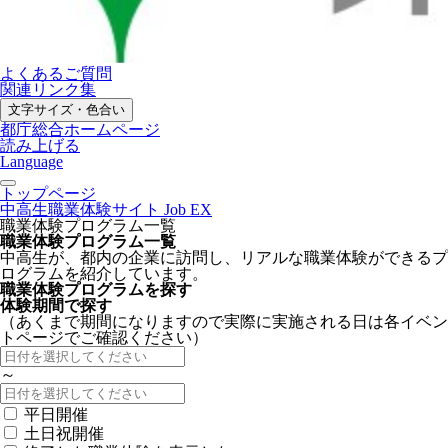
よくあるご質問
関連リンク集
文字サイズ・色合い
都庁総合ホームページ
読み上げる
Language
トップページ
中高生職業体験サイト Job EX
職業体験プログラム一覧
職業体験プログラム一覧
中高生が、都内の企業に訪問し、リアルな職業体験ができるプ
ログラムを紹介しています。
職業体験プログラムを探す
体験期間で探す
（あくまで期間になりますので実際に実施される日は各イベン
トページでご確認ください）
～
平日開催
土日祝開催