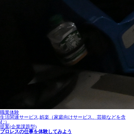
職業体験
生活関連サービス,娯楽（家庭向けサービス、芸能などを含
む）
提案(企業課題型)
プロレスの仕事を体験してみよう