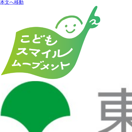
本文へ移動