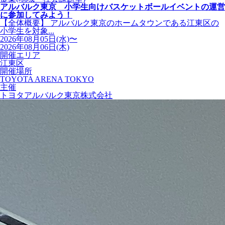
アルバルク東京 小学生向けバスケットボールイベントの運営
に参加してみよう！
【全体概要】 アルバルク東京のホームタウンである江東区の
小学生を対象...
2026年08月05日(水)〜
2026年08月06日(木)
開催エリア
江東区
開催場所
TOYOTA ARENA TOKYO
主催
トヨタアルバルク東京株式会社