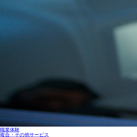
職業体験
複合・その他サービス