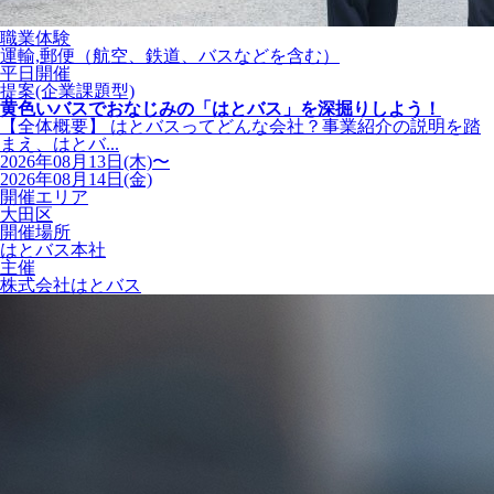
職業体験
運輸,郵便（航空、鉄道、バスなどを含む）
平日開催
提案(企業課題型)
黄色いバスでおなじみの「はとバス」を深掘りしよう！
【全体概要】 はとバスってどんな会社？事業紹介の説明を踏
まえ、はとバ...
2026年08月13日(木)〜
2026年08月14日(金)
開催エリア
大田区
開催場所
はとバス本社
主催
株式会社はとバス