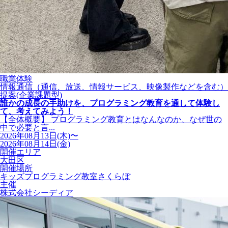
職業体験
情報通信（通信、放送、情報サービス、映像製作などを含む）
提案(企業課題型)
誰かの成長の手助けを、プログラミング教育を通して体験し
て、考えてみよう！
【全体概要】 プログラミング教育とはなんなのか、なぜ世の
中で必要と言...
2026年08月13日(木)〜
2026年08月14日(金)
開催エリア
大田区
開催場所
キッズプログラミング教室さくらぼ
主催
株式会社シーディア