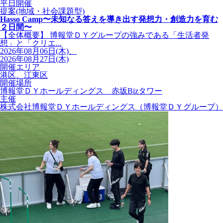
平日開催
提案(地域・社会課題型)
Hasso Camp〜未知なる答えを導き出す発想力・創造力を育む
２日間〜
【全体概要】 博報堂ＤＹグループの強みである「生活者発
想」と「クリエ...
2026年08月06日(木)、
2026年08月27日(木)
開催エリア
港区、江東区
開催場所
博報堂ＤＹホールディングス 赤坂Bizタワー
主催
株式会社博報堂ＤＹホールディングス（博報堂ＤＹグループ）