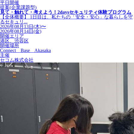
平日開催
提案(企業課題型)
見て・触れて・考えよう！2daysセキュリティ体験プログラム
【全体概要】 1日目は、私たちの「安全・安心」な暮らしを守
るセキュリ...
2026年08月13日(木)〜
2026年08月14日(金)
開催エリア
港区、渋谷区
開催場所
Connect Base Akasaka
主催
セコム株式会社