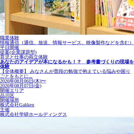
職業体験
情報通信（通信、放送、情報サービス、映像製作などを含む）
平日開催
提案(企業課題型)
育児と仕事の両立体験
あなたのアイデアが本になるかも！？ 参考書づくりの現場を
体験
【全体概要】 みなさんが普段の勉強で抱えている悩みや困り
ごとをもとに...
2026年08月06日(木)〜
2026年08月07日(金)
開催エリア
品川区
開催場所
株式会社Gakken
主催
株式会社学研ホールディングス