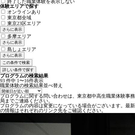
終了した職業体験を表示しない
体験エリアで探す
オンラインあり
東京都全域
東京23区エリア
さらに表示
多摩エリア
さらに表示
島しょエリア
さらに表示
詳しい条件で探す
プログラムの検索結果
93
件中
1〜16件表示
職業体験の検索結果
並べ替え
プログラムに関する問い合わせは、東京都中高生職業体験事務
局までご連絡ください。
プログラムの内容は変更になっている場合がございます。最新
の情報はそれぞれのリンク先をご確認ください。