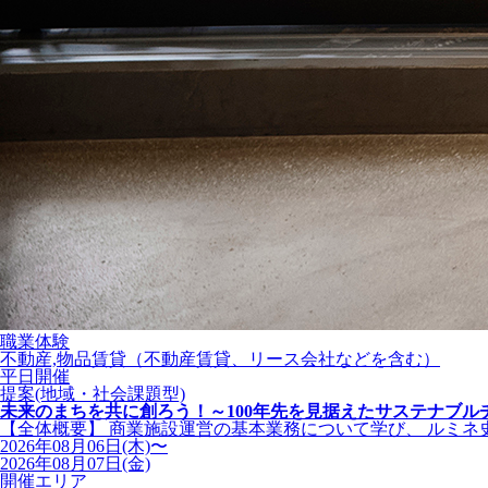
職業体験
不動産,物品賃貸（不動産賃貸、リース会社などを含む）
平日開催
提案(地域・社会課題型)
未来のまちを共に創ろう！～100年先を見据えたサステナブル
【全体概要】 商業施設運営の基本業務について学び、 ルミネ史上
2026年08月06日(木)〜
2026年08月07日(金)
開催エリア