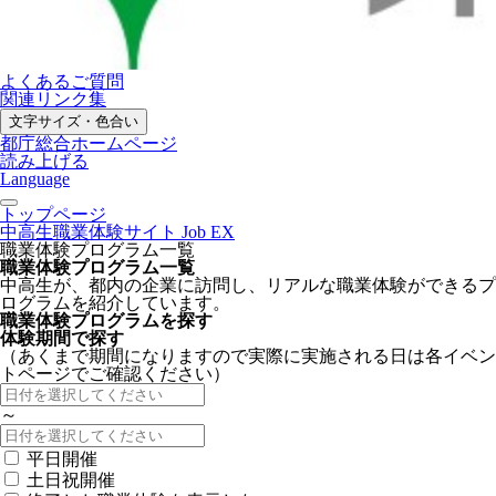
よくあるご質問
関連リンク集
文字サイズ・色合い
都庁総合ホームページ
読み上げる
Language
トップページ
中高生職業体験サイト Job EX
職業体験プログラム一覧
職業体験プログラム一覧
中高生が、都内の企業に訪問し、リアルな職業体験ができるプ
ログラムを紹介しています。
職業体験プログラムを探す
体験期間で探す
（あくまで期間になりますので実際に実施される日は各イベン
トページでご確認ください）
～
平日開催
土日祝開催