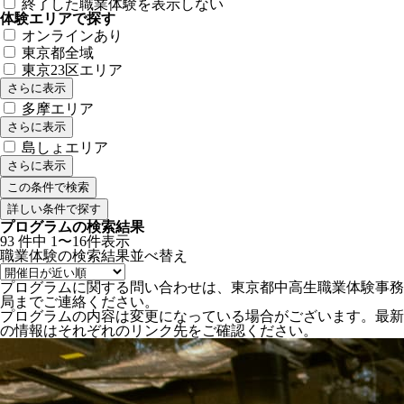
終了した職業体験を表示しない
体験エリアで探す
オンラインあり
東京都全域
東京23区エリア
さらに表示
多摩エリア
さらに表示
島しょエリア
さらに表示
詳しい条件で探す
プログラムの検索結果
93
件中
1〜16件表示
職業体験の検索結果
並べ替え
プログラムに関する問い合わせは、東京都中高生職業体験事務
局までご連絡ください。
プログラムの内容は変更になっている場合がございます。最新
の情報はそれぞれのリンク先をご確認ください。