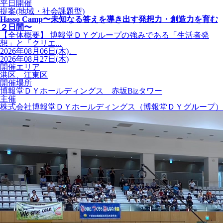
平日開催
提案(地域・社会課題型)
Hasso Camp〜未知なる答えを導き出す発想力・創造力を育む
２日間〜
【全体概要】 博報堂ＤＹグループの強みである「生活者発
想」と「クリエ...
2026年08月06日(木)、
2026年08月27日(木)
開催エリア
港区、江東区
開催場所
博報堂ＤＹホールディングス 赤坂Bizタワー
主催
株式会社博報堂ＤＹホールディングス（博報堂ＤＹグループ）