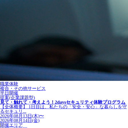
職業体験
複合・その他サービス
平日開催
提案(企業課題型)
見て・触れて・考えよう！2daysセキュリティ体験プログラム
【全体概要】 1日目は、私たちの「安全・安心」な暮らしを守
るセキュリ...
2026年08月13日(木)〜
2026年08月14日(金)
開催エリア