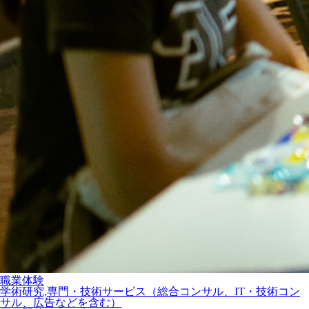
職業体験
学術研究,専門・技術サービス（総合コンサル、IT・技術コン
サル、広告などを含む）