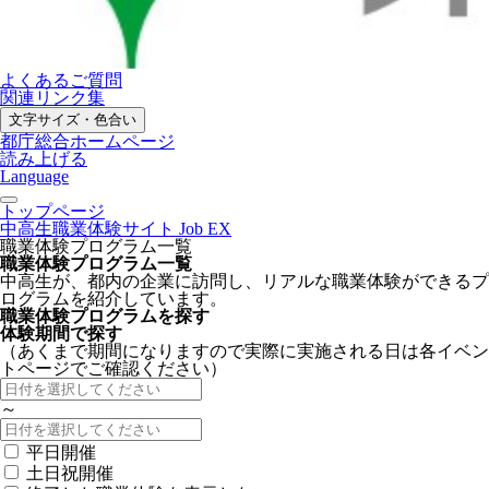
よくあるご質問
関連リンク集
文字サイズ・色合い
都庁総合ホームページ
読み上げる
Language
トップページ
中高生職業体験サイト Job EX
職業体験プログラム一覧
職業体験プログラム一覧
中高生が、都内の企業に訪問し、リアルな職業体験ができるプ
ログラムを紹介しています。
職業体験プログラムを探す
体験期間で探す
（あくまで期間になりますので実際に実施される日は各イベン
トページでご確認ください）
～
平日開催
土日祝開催