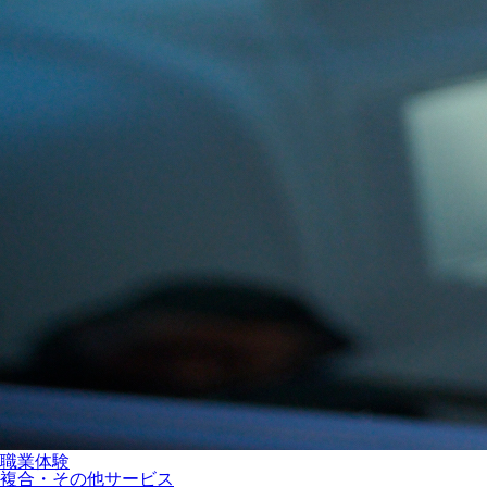
職業体験
複合・その他サービス