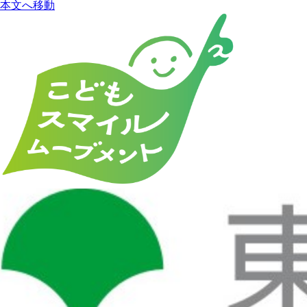
本文へ移動