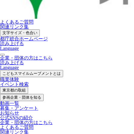
よくあるご質問
関連リンク集
文字サイズ・色合い
都庁総合ホームページ
読み上げる
Language
企業・団体の方はこちら
読み上げる
Language
こどもスマイル
ムーブメントとは
職業体験
イベント検索
東京都の取組
参画企業・
団体を知る
動画一覧
募集・
アンケート
お知らせ
公式SNS
の紹介
企業・団体の方
はこちら
よくあるご質問
関連リンク集