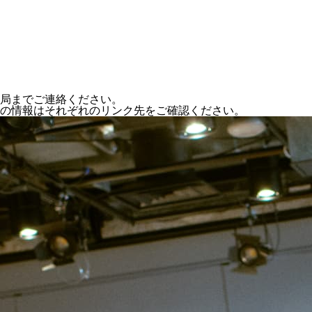
局までご連絡ください。
の情報はそれぞれのリンク先をご確認ください。