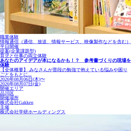
職業体験
情報通信（通信、放送、情報サービス、映像製作などを含む）
平日開催
提案(企業課題型)
育児と仕事の両立体験
あなたのアイデアが本になるかも！？ 参考書づくりの現場を
体験
【全体概要】 みなさんが普段の勉強で抱えている悩みや困り
ごとをもとに...
2026年08月06日(木)〜
2026年08月07日(金)
開催エリア
品川区
開催場所
株式会社Gakken
主催
株式会社学研ホールディングス