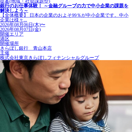
提案(地域・社会課題型)
銀行のお仕事体験！ ～金融グループの力で中小企業の課題を
解決しよう～
【全体概要】 日本の企業のおよそ99％が中小企業です。中小
企業は様々...
2026年08月06日(木)〜
2026年08月07日(金)
開催エリア
港区
開催場所
きらぼし銀行 青山本店
主催
株式会社東京きらぼしフィナンシャルグループ