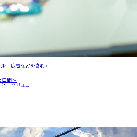
サル、広告などを含む）
２日間〜
「クリエ...