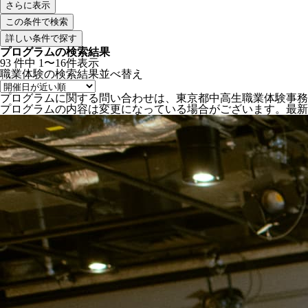
さらに表示
詳しい条件で探す
プログラムの検索結果
93
件中
1〜16件表示
職業体験の検索結果
並べ替え
プログラムに関する問い合わせは、東京都中高生職業体験事務
プログラムの内容は変更になっている場合がございます。最新