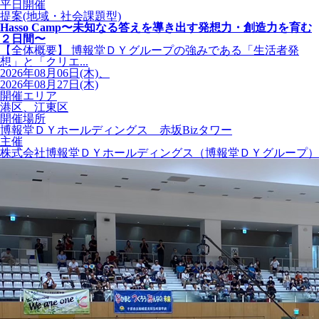
平日開催
提案(地域・社会課題型)
Hasso Camp〜未知なる答えを導き出す発想力・創造力を育む
２日間〜
【全体概要】 博報堂ＤＹグループの強みである「生活者発
想」と「クリエ...
2026年08月06日(木)、
2026年08月27日(木)
開催エリア
港区、江東区
開催場所
博報堂ＤＹホールディングス 赤坂Bizタワー
主催
株式会社博報堂ＤＹホールディングス（博報堂ＤＹグループ）