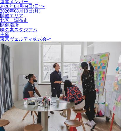
運営メンバー...
2026年08月09日(日)〜
2026年08月10日(月)
開催エリア
北区、調布市
開催場所
味の素スタジアム
主催
東京ヴェルディ株式会社