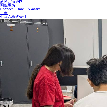
港区、渋谷区
開催場所
Connect Base Akasaka
主催
セコム株式会社