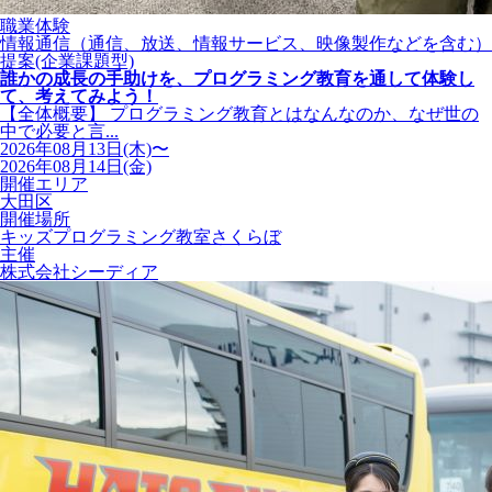
職業体験
情報通信（通信、放送、情報サービス、映像製作などを含む）
提案(企業課題型)
誰かの成長の手助けを、プログラミング教育を通して体験し
て、考えてみよう！
【全体概要】 プログラミング教育とはなんなのか、なぜ世の
中で必要と言...
2026年08月13日(木)〜
2026年08月14日(金)
開催エリア
大田区
開催場所
キッズプログラミング教室さくらぼ
主催
株式会社シーディア