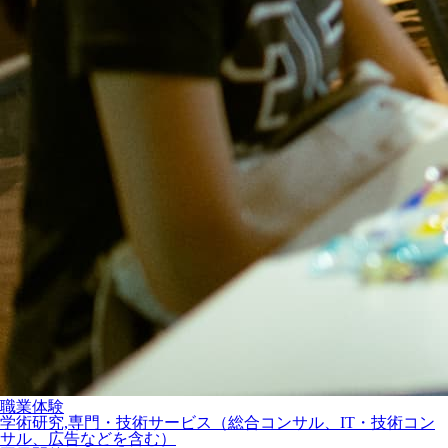
職業体験
学術研究,専門・技術サービス（総合コンサル、IT・技術コン
サル、広告などを含む）