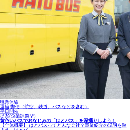
職業体験
運輸,郵便（航空、鉄道、バスなどを含む）
平日開催
提案(企業課題型)
黄色いバスでおなじみの「はとバス」を深掘りしよう！
【全体概要】 はとバスってどんな会社？事業紹介の説明を踏
まえ、はとバ...