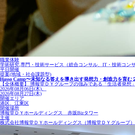
職業体験
学術研究,専門・技術サービス（総合コンサル、IT・技術コン
平日開催
提案(地域・社会課題型)
Hasso Camp〜未知なる答えを導き出す発想力・創造力を育む
【全体概要】 博報堂ＤＹグループの強みである「生活者発想」と
2026年08月06日(木)、
2026年08月27日(木)
開催エリア
港区、江東区
開催場所
博報堂ＤＹホールディングス 赤坂Bizタワー
主催
株式会社博報堂ＤＹホールディングス（博報堂ＤＹグループ）