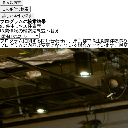
さらに表示
詳しい条件で探す
プログラムの検索結果
93
件中
1〜16件表示
職業体験の検索結果
並べ替え
プログラムに関する問い合わせは、東京都中高生職業体験事務
プログラムの内容は変更になっている場合がございます。最新