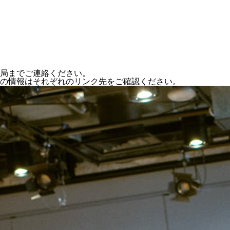
局までご連絡ください。
の情報はそれぞれのリンク先をご確認ください。