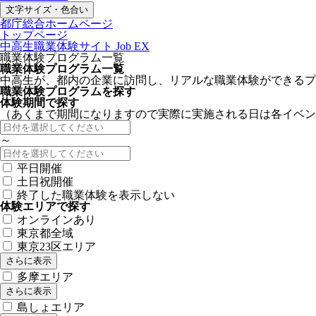
文字サイズ・色合い
都庁総合ホームページ
トップページ
中高生職業体験サイト Job EX
職業体験プログラム一覧
職業体験プログラム一覧
中高生が、都内の企業に訪問し、リアルな職業体験ができるプ
職業体験プログラムを探す
体験期間で探す
（あくまで期間になりますので実際に実施される日は各イベン
～
平日開催
土日祝開催
終了した職業体験を表示しない
体験エリアで探す
オンラインあり
東京都全域
東京23区エリア
さらに表示
多摩エリア
さらに表示
島しょエリア