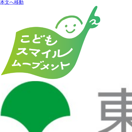
本文へ移動