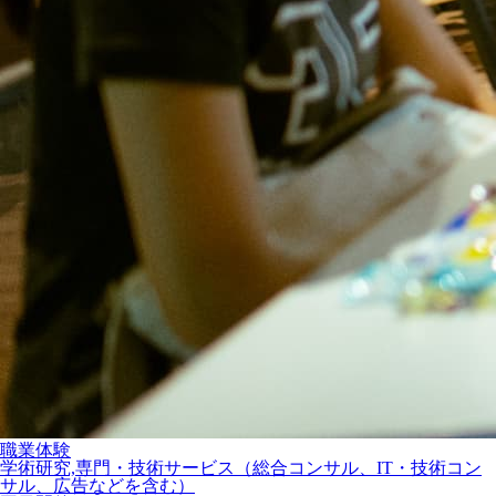
職業体験
学術研究,専門・技術サービス（総合コンサル、IT・技術コン
サル、広告などを含む）