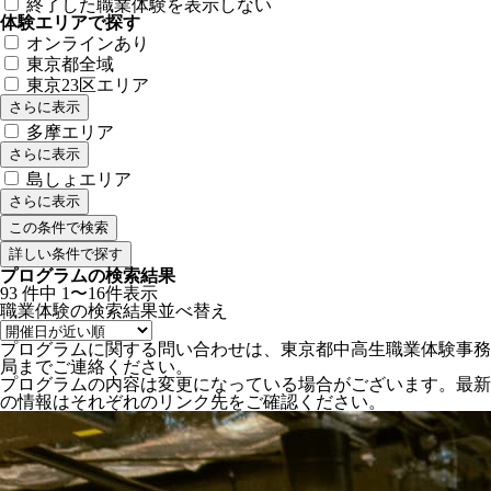
終了した職業体験を表示しない
体験エリアで探す
オンラインあり
東京都全域
東京23区エリア
さらに表示
多摩エリア
さらに表示
島しょエリア
さらに表示
詳しい条件で探す
プログラムの検索結果
93
件中
1〜16件表示
職業体験の検索結果
並べ替え
プログラムに関する問い合わせは、東京都中高生職業体験事務
局までご連絡ください。
プログラムの内容は変更になっている場合がございます。最新
の情報はそれぞれのリンク先をご確認ください。