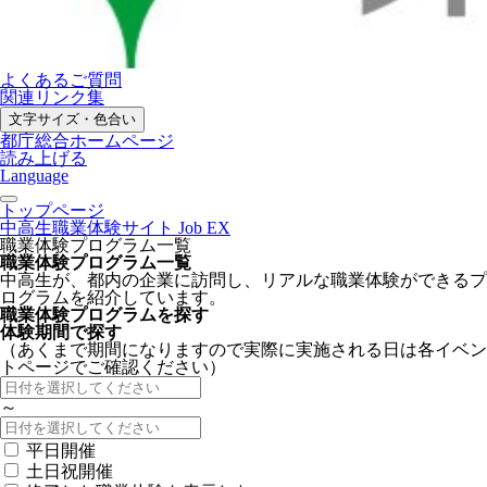
よくあるご質問
関連リンク集
文字サイズ・色合い
都庁総合ホームページ
読み上げる
Language
トップページ
中高生職業体験サイト Job EX
職業体験プログラム一覧
職業体験プログラム一覧
中高生が、都内の企業に訪問し、リアルな職業体験ができるプ
ログラムを紹介しています。
職業体験プログラムを探す
体験期間で探す
（あくまで期間になりますので実際に実施される日は各イベン
トページでご確認ください）
～
平日開催
土日祝開催