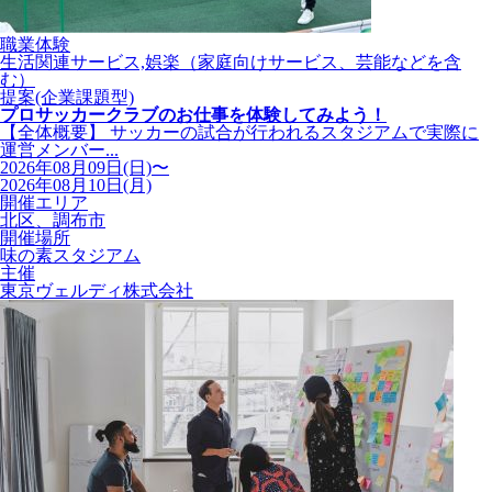
職業体験
生活関連サービス,娯楽（家庭向けサービス、芸能などを含
む）
提案(企業課題型)
プロサッカークラブのお仕事を体験してみよう！
【全体概要】 サッカーの試合が行われるスタジアムで実際に
運営メンバー...
2026年08月09日(日)〜
2026年08月10日(月)
開催エリア
北区、調布市
開催場所
味の素スタジアム
主催
東京ヴェルディ株式会社