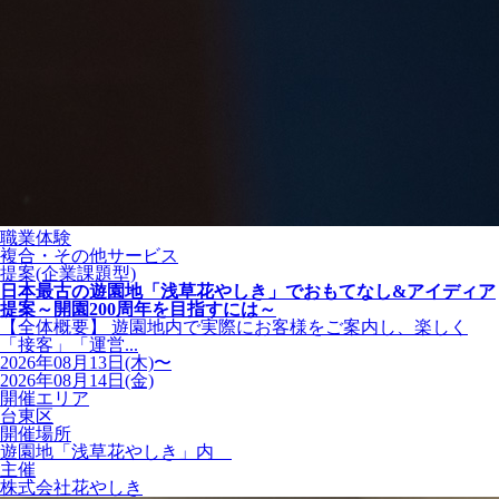
職業体験
複合・その他サービス
提案(企業課題型)
日本最古の遊園地「浅草花やしき」でおもてなし&アイディア
提案～開園200周年を目指すには～
【全体概要】 遊園地内で実際にお客様をご案内し、楽しく
「接客」「運営...
2026年08月13日(木)〜
2026年08月14日(金)
開催エリア
台東区
開催場所
遊園地「浅草花やしき」内
主催
株式会社花やしき