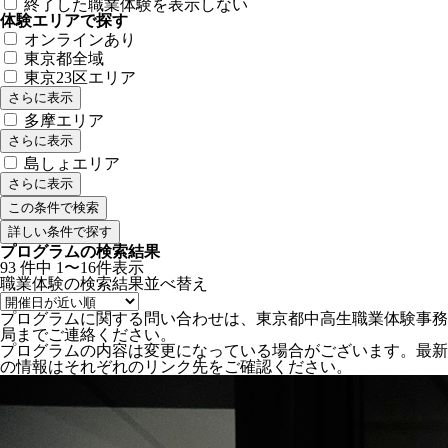
終了した職業体験を表示しない
体験エリアで探す
オンラインあり
東京都全域
東京23区エリア
さらに表示
多摩エリア
さらに表示
島しょエリア
さらに表示
詳しい条件で探す
プログラムの検索結果
93
件中
1〜16件表示
職業体験の検索結果
並べ替え
プログラムに関する問い合わせは、東京都中高生職業体験事務
局までご連絡ください。
プログラムの内容は変更になっている場合がございます。最新
の情報はそれぞれのリンク先をご確認ください。