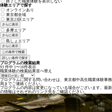
終了した職業体験を表示しない
体験エリアで探す
オンラインあり
東京都全域
東京23区エリア
さらに表示
多摩エリア
さらに表示
島しょエリア
さらに表示
詳しい条件で探す
プログラムの検索結果
93
件中
1〜16件表示
職業体験の検索結果
並べ替え
プログラムに関する問い合わせは、東京都中高生職業体験事務
局までご連絡ください。
プログラムの内容は変更になっている場合がございます。最新
の情報はそれぞれのリンク先をご確認ください。