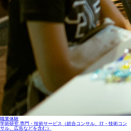
職業体験
学術研究,専門・技術サービス（総合コンサル、IT・技術コン
サル、広告などを含む）