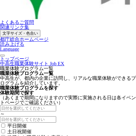
よくあるご質問
関連リンク集
文字サイズ・色合い
都庁総合ホームページ
読み上げる
Language
トップページ
中高生職業体験サイト Job EX
職業体験プログラム一覧
職業体験プログラム一覧
中高生が、都内の企業に訪問し、リアルな職業体験ができるプ
ログラムを紹介しています。
職業体験プログラムを探す
体験期間で探す
（あくまで期間になりますので実際に実施される日は各イベン
トページでご確認ください）
～
平日開催
土日祝開催