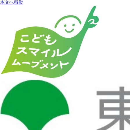
本文へ移動