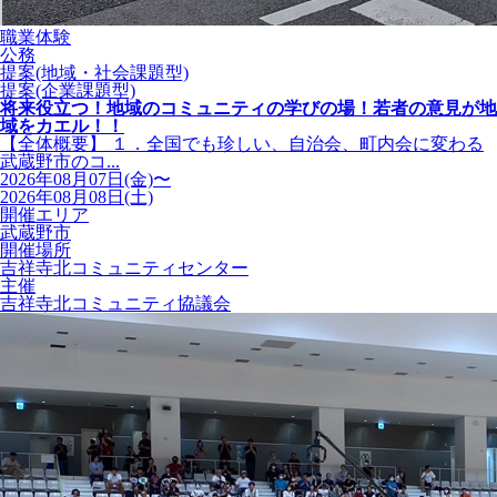
職業体験
公務
提案(地域・社会課題型)
提案(企業課題型)
将来役立つ！地域のコミュニティの学びの場！若者の意見が地
域をカエル！！
【全体概要】 １．全国でも珍しい、自治会、町内会に変わる
武蔵野市のコ...
2026年08月07日(金)〜
2026年08月08日(土)
開催エリア
武蔵野市
開催場所
吉祥寺北コミュニティセンター
主催
吉祥寺北コミュニティ協議会