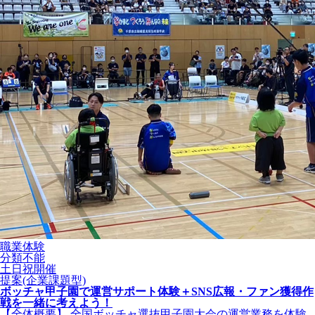
職業体験
分類不能
土日祝開催
提案(企業課題型)
ボッチャ甲子園で運営サポート体験＋SNS広報・ファン獲得作
戦を一緒に考えよう！
【全体概要】 全国ボッチャ選抜甲子園大会の運営業務を体験