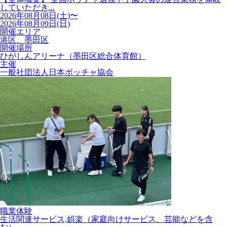
していただき...
2026年08月08日(土)〜
2026年08月09日(日)
開催エリア
港区、墨田区
開催場所
ひがしんアリーナ（墨田区総合体育館）
主催
一般社団法人日本ボッチャ協会
職業体験
生活関連サービス,娯楽（家庭向けサービス、芸能などを含