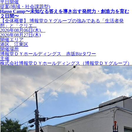
平日開催
提案(地域・社会課題型)
Hasso Camp〜未知なる答えを導き出す発想力・創造力を育む
２日間〜
【全体概要】 博報堂ＤＹグループの強みである「生活者発
想」と「クリエ...
2026年08月06日(木)、
2026年08月27日(木)
開催エリア
港区、江東区
開催場所
博報堂ＤＹホールディングス 赤坂Bizタワー
主催
株式会社博報堂ＤＹホールディングス（博報堂ＤＹグループ）