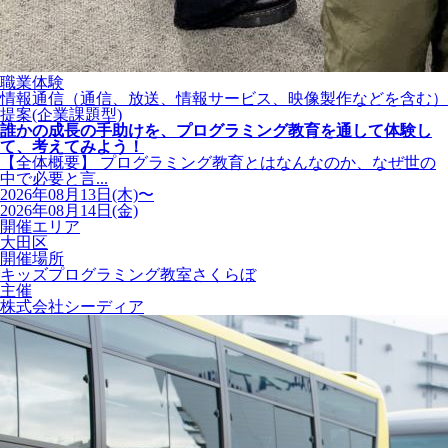
職業体験
情報通信（通信、放送、情報サービス、映像製作などを含む）
提案(企業課題型)
誰かの成長の手助けを、プログラミング教育を通して体験し
て、考えてみよう！
【全体概要】 プログラミング教育とはなんなのか、なぜ世の
中で必要と言...
2026年08月13日(木)〜
2026年08月14日(金)
開催エリア
大田区
開催場所
キッズプログラミング教室さくらぼ
主催
株式会社シーディア