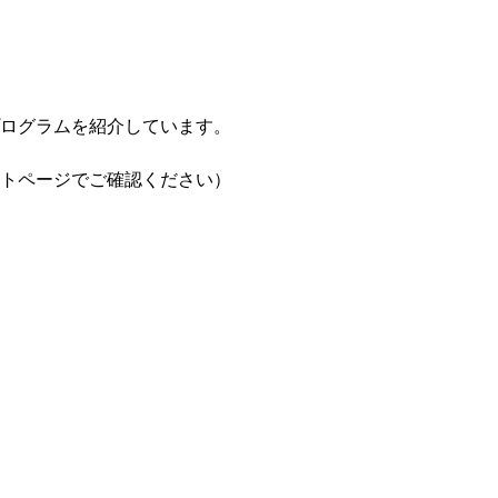
ログラムを紹介しています。
トページでご確認ください）