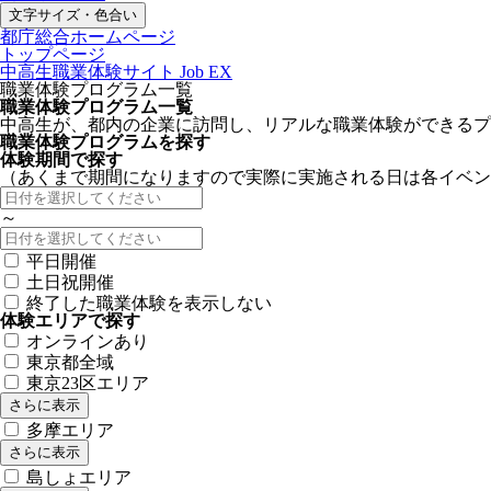
文字サイズ・色合い
都庁総合ホームページ
トップページ
中高生職業体験サイト Job EX
職業体験プログラム一覧
職業体験プログラム一覧
中高生が、都内の企業に訪問し、リアルな職業体験ができるプ
職業体験プログラムを探す
体験期間で探す
（あくまで期間になりますので実際に実施される日は各イベン
～
平日開催
土日祝開催
終了した職業体験を表示しない
体験エリアで探す
オンラインあり
東京都全域
東京23区エリア
さらに表示
多摩エリア
さらに表示
島しょエリア