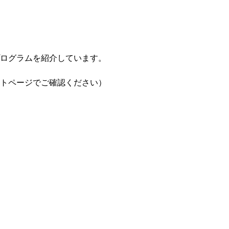
ログラムを紹介しています。
トページでご確認ください）