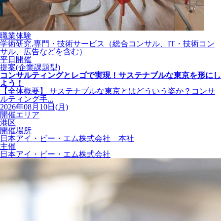
職業体験
学術研究,専門・技術サービス（総合コンサル、IT・技術コン
サル、広告などを含む）
平日開催
提案(企業課題型)
コンサルティングとレゴで実現！サステナブルな東京を形にし
よう！
【全体概要】 サステナブルな東京とはどういう姿か？コンサ
ルティング手...
2026年08月10日(月)
開催エリア
港区
開催場所
日本アイ・ビー・エム株式会社 本社
主催
日本アイ・ビー・エム株式会社