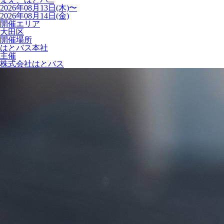
2026年08月13日(木)〜
2026年08月14日(金)
開催エリア
大田区
開催場所
はとバス本社
主催
株式会社はとバス