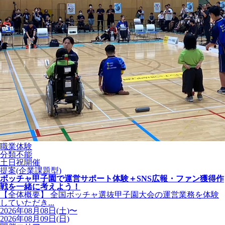
職業体験
分類不能
土日祝開催
提案(企業課題型)
ボッチャ甲子園で運営サポート体験＋SNS広報・ファン獲得作
戦を一緒に考えよう！
【全体概要】 全国ボッチャ選抜甲子園大会の運営業務を体験
していただき...
2026年08月08日(土)〜
2026年08月09日(日)