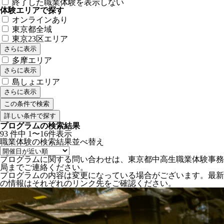
終了した職業体験を表示しない
体験エリアで探す
オンラインあり
東京都全域
東京23区エリア
さらに表示
多摩エリア
さらに表示
島しょエリア
さらに表示
詳しい条件で探す
プログラムの検索結果
93
件中
1〜16件表示
職業体験の検索結果
並べ替え
プログラムに関する問い合わせは、東京都中高生職業体験事務
局までご連絡ください。
プログラムの内容は変更になっている場合がございます。最新
の情報はそれぞれのリンク先をご確認ください。