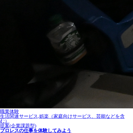
職業体験
生活関連サービス,娯楽（家庭向けサービス、芸能などを含
む）
提案(企業課題型)
プロレスの仕事を体験してみよう