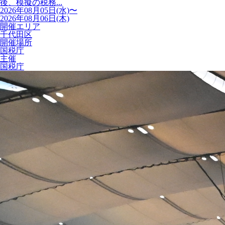
後、模擬の税務...
2026年08月05日(水)〜
2026年08月06日(木)
開催エリア
千代田区
開催場所
国税庁
主催
国税庁