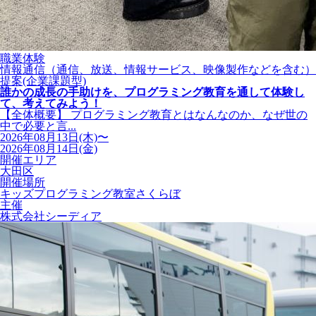
職業体験
情報通信（通信、放送、情報サービス、映像製作などを含む）
提案(企業課題型)
誰かの成長の手助けを、プログラミング教育を通して体験し
て、考えてみよう！
【全体概要】 プログラミング教育とはなんなのか、なぜ世の
中で必要と言...
2026年08月13日(木)〜
2026年08月14日(金)
開催エリア
大田区
開催場所
キッズプログラミング教室さくらぼ
主催
株式会社シーディア