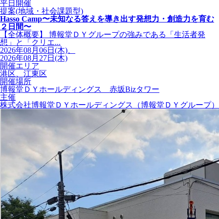
平日開催
提案(地域・社会課題型)
Hasso Camp〜未知なる答えを導き出す発想力・創造力を育む
２日間〜
【全体概要】 博報堂ＤＹグループの強みである「生活者発
想」と「クリエ...
2026年08月06日(木)、
2026年08月27日(木)
開催エリア
港区、江東区
開催場所
博報堂ＤＹホールディングス 赤坂Bizタワー
主催
株式会社博報堂ＤＹホールディングス（博報堂ＤＹグループ）