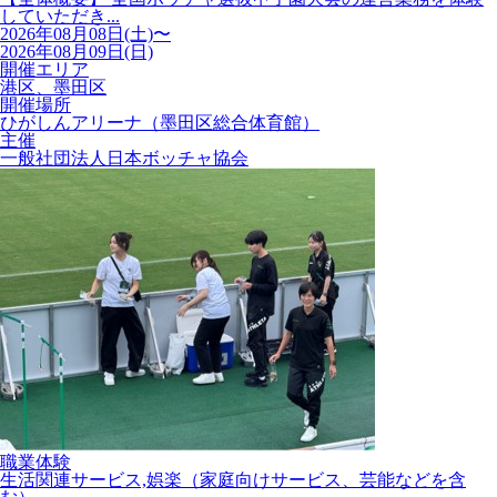
していただき...
2026年08月08日(土)〜
2026年08月09日(日)
開催エリア
港区、墨田区
開催場所
ひがしんアリーナ（墨田区総合体育館）
主催
一般社団法人日本ボッチャ協会
職業体験
生活関連サービス,娯楽（家庭向けサービス、芸能などを含