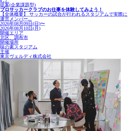
む）
提案(企業課題型)
プロサッカークラブのお仕事を体験してみよう！
【全体概要】 サッカーの試合が行われるスタジアムで実際に
運営メンバー...
2026年08月09日(日)〜
2026年08月10日(月)
開催エリア
北区、調布市
開催場所
味の素スタジアム
主催
東京ヴェルディ株式会社