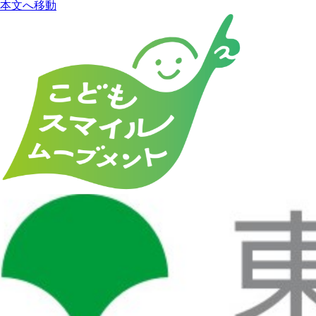
本文へ移動