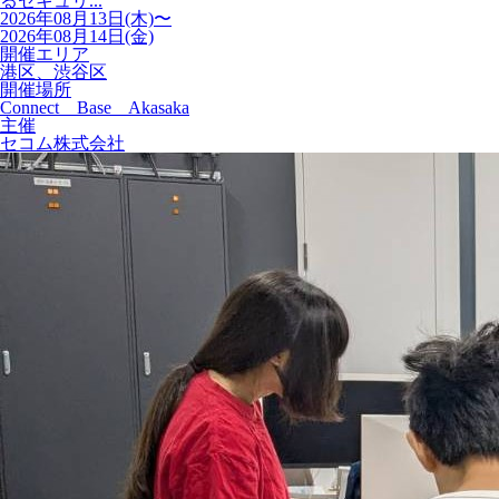
るセキュリ...
2026年08月13日(木)〜
2026年08月14日(金)
開催エリア
港区、渋谷区
開催場所
Connect Base Akasaka
主催
セコム株式会社