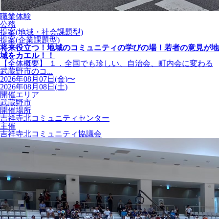
職業体験
公務
提案(地域・社会課題型)
提案(企業課題型)
将来役立つ！地域のコミュニティの学びの場！若者の意見が地
域をカエル！！
【全体概要】 １．全国でも珍しい、自治会、町内会に変わる
武蔵野市のコ...
2026年08月07日(金)〜
2026年08月08日(土)
開催エリア
武蔵野市
開催場所
吉祥寺北コミュニティセンター
主催
吉祥寺北コミュニティ協議会