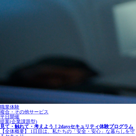
職業体験
複合・その他サービス
平日開催
提案(企業課題型)
見て・触れて・考えよう！2daysセキュリティ体験プログラム
【全体概要】 1日目は、私たちの「安全・安心」な暮らしを守