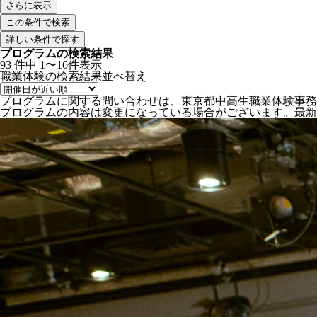
さらに表示
詳しい条件で探す
プログラムの検索結果
93
件中
1〜16件表示
職業体験の検索結果
並べ替え
プログラムに関する問い合わせは、東京都中高生職業体験事務
プログラムの内容は変更になっている場合がございます。最新