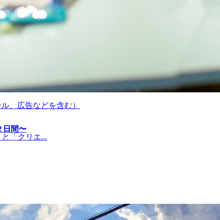
サル、広告などを含む）
２日間〜
「クリエ...